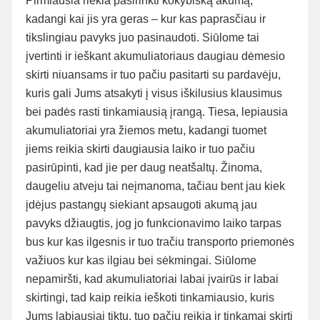
Pirmiausia riekia pasirinkti kokybišką akumą,
kadangi kai jis yra geras – kur kas paprasčiau ir
tikslingiau pavyks juo pasinaudoti. Siūlome tai
įvertinti ir ieškant akumuliatoriaus daugiau dėmesio
skirti niuansams ir tuo pačiu pasitarti su pardavėju,
kuris gali Jums atsakyti į visus iškilusius klausimus
bei padės rasti tinkamiausią įrangą. Tiesa, lepiausia
akumuliatoriai yra žiemos metu, kadangi tuomet
jiems reikia skirti daugiausia laiko ir tuo pačiu
pasirūpinti, kad jie per daug neatšaltų. Žinoma,
daugeliu atveju tai neįmanoma, tačiau bent jau kiek
įdėjus pastangų siekiant apsaugoti akumą jau
pavyks džiaugtis, jog jo funkcionavimo laiko tarpas
bus kur kas ilgesnis ir tuo tračiu transporto priemonės
važiuos kur kas ilgiau bei sėkmingai. Siūlome
nepamiršti, kad akumuliatoriai labai įvairūs ir labai
skirtingi, tad kaip reikia ieškoti tinkamiausio, kuris
Jums labiausiai tiktų, tuo pačiu reikia ir tinkamai skirti