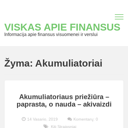
VISKAS APIE FINANSUS
Informacija apie finansus visuomenei ir verslui
Žyma:
Akumuliatoriai
Akumuliatoriaus priežiūra –
paprasta, o nauda – akivaizdi
14 Vasario, 2019
Komentarų: 0
Kiti Straipsniai