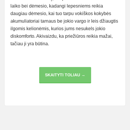
laiko bei dėmesio, kadangi lepesniems reikia
daugiau dėmesio, kai tuo tarpu vokiškos kokybės
akumuliatoriai tarnaus be jokio vargo ir leis džiaugtis
ilgomis kelionėmis, kurios jums nesukels jokio
diskomforto. Akivaizdu, ka priežiūros reikia mažai,
tačiau ji yra būtina.
AKUMULIATORIAUS
SKAITYTI TOLIAU →
PRIEŽIŪRA
–
PAPRASTA,
O
NAUDA
–
AKIVAIZDI