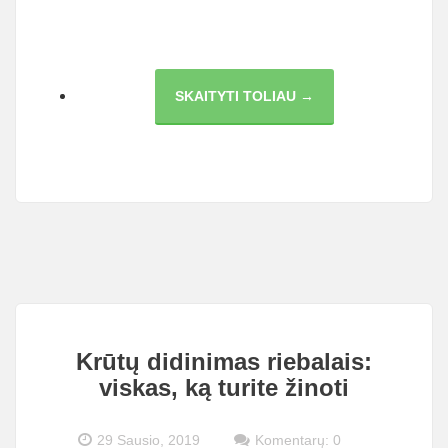
KRŪTŲ
SKAITYTI TOLIAU →
DIDINIMAS
RIEBALAIS:
VISKAS,
KĄ
JUMS
REIKIA
ŽINOTI
Krūtų didinimas riebalais:
viskas, ką turite žinoti
29 Sausio, 2019
Komentarų: 0