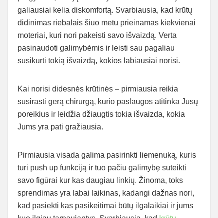
galiausiai kelia diskomfortą. Svarbiausia, kad krūtų
didinimas riebalais šiuo metu prieinamas kiekvienai
moteriai, kuri nori pakeisti savo išvaizdą. Verta
pasinaudoti galimybėmis ir leisti sau pagaliau
susikurti tokią išvaizdą, kokios labiausiai norisi.
Kai norisi didesnės krūtinės – pirmiausia reikia
susirasti gerą chirurgą, kurio paslaugos atitinka Jūsų
poreikius ir leidžia džiaugtis tokia išvaizda, kokia
Jums yra pati gražiausia.
Pirmiausia visada galima pasirinkti liemenuką, kuris
turi push up funkciją ir tuo pačiu galimybę suteikti
savo figūrai kur kas daugiau linkių. Žinoma, toks
sprendimas yra labai laikinas, kadangi dažnas nori,
kad pasiekti kas pasikeitimai būtų ilgalaikiai ir jums