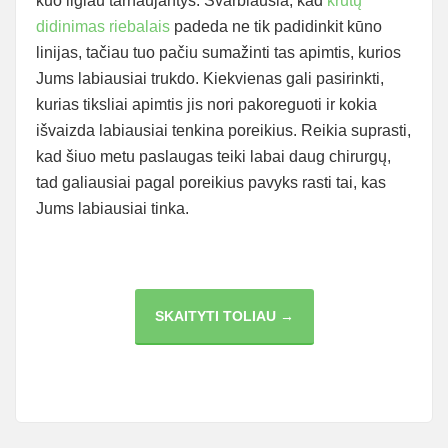
kuo ilgiau tarnaujantys. Svarbiausia, kad
krūtų
didinimas riebalais
padeda ne tik padidinkit kūno
linijas, tačiau tuo pačiu sumažinti tas apimtis, kurios
Jums labiausiai trukdo. Kiekvienas gali pasirinkti,
kurias tiksliai apimtis jis nori pakoreguoti ir kokia
išvaizda labiausiai tenkina poreikius. Reikia suprasti,
kad šiuo metu paslaugas teiki labai daug chirurgų,
tad galiausiai pagal poreikius pavyks rasti tai, kas
Jums labiausiai tinka.
KĄ
SKAITYTI TOLIAU →
DARYTI,
KAI
NORISI
DAILESNĖS
KRŪTINĖS?