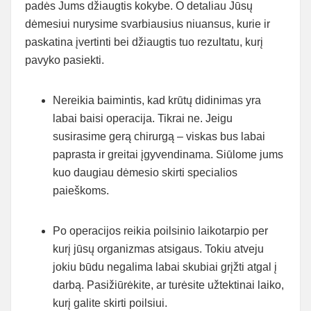
padės Jums džiaugtis kokybe. O detaliau Jūsų
dėmesiui nurysime svarbiausius niuansus, kurie ir
paskatina įvertinti bei džiaugtis tuo rezultatu, kurį
pavyko pasiekti.
Nereikia baimintis, kad krūtų didinimas yra
labai baisi operacija. Tikrai ne. Jeigu
susirasime gerą chirurgą – viskas bus labai
paprasta ir greitai įgyvendinama. Siūlome jums
kuo daugiau dėmesio skirti specialios
paieškoms.
Po operacijos reikia poilsinio laikotarpio per
kurį jūsų organizmas atsigaus. Tokiu atveju
jokiu būdu negalima labai skubiai grįžti atgal į
darbą. Pasižiūrėkite, ar turėsite užtektinai laiko,
kurį galite skirti poilsiui.