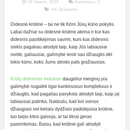
18 Vasario, 2019
Komentarų: 0
Kiti Straipsniai
Didesnė krūtinė – tai ne tik fizini Jūsų kūno pokytis.
Labai dažnai su didesne krūtine ateina ir kur kas
didesnis pasitikėjimas savimi, kurs kas didesnis
siekis pagaliau atrodyti taip, kaip Jūs labiausiai
norite, galiausiai, galimybė leisti sau džiaugtis dėl
tokio kūno, koks Jums atrodo pats gražiausias.
Krūtų didinimas riebalais
daugeliui merginų yra
galimybė nugalėti ilgai kankinusius kompleksus ir
džiaugtis, kad pagaliau pavyksta atrodyti taip, kaip jai
labiausiai patinka. Natūralu, kad kol vienos
džiaugiasi net keliais dydžiais padidėjusia krūtine,
tuo tarpu kitos galvoja, ar tai tikrai geras
pasirinkimas. Baisu, kad krūtinė gali atrodyti