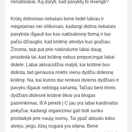
nenatūraliai. Ką daryti, kad pavyktų to išvengti?
Krūtų didinimas riebalais bene todėl labiau ir
mėgstamas nei silikonais, kadangi didina riebalais
pavyksta išgauti kur kas natūralesnę formą ir tuo
pačiu džiaugtis, kad krūtinę atrodys kuo gražiau.
Žinoma, taip pat prie natūralumo labai daug
prisideda tai, kad krūtinę nebus proporcingai labai
didelė. Labai akivaizdžiai matyti, kai krūtinė buv
didinta, tad geriausia rinktis vienu dydžiu didesnę
krūtinę. Na, kai kurios dar renkasi dviems dydžiais ir
pavyks išgauti neblogą variantą. Tačiau bent trimis
dydžiais didesnė krūtinė tikrai yra blogas
pasirinkimas. Iš A pereiti į C jau yra labai kardinalūs
pokyčiai, kadangi organizmui gali būti sunku
prisitaikyti prie naujų svorių. Tai ypač aktualu tokiu
atveju, jeigu Jūsų nugara yra silpna. Bene