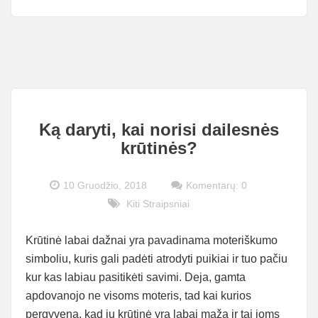
ŽINOTI
Ką daryti, kai norisi dailesnės
krūtinės?
10 Gruodžio, 2018
Komentarų: 0
Kiti Straipsniai
Krūtinė labai dažnai yra pavadinama moteriškumo
simboliu, kuris gali padėti atrodyti puikiai ir tuo pačiu
kur kas labiau pasitikėti savimi. Deja, gamta
apdovanojo ne visoms moteris, tad kai kurios
pergyvena, kad jų krūtinė yra labai maža ir tai joms