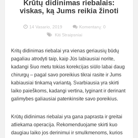
Krūtų didinimas riebalais:
viskas, ką Jums reikia žinoti
14 Vasario, 2019
Komentarų: 0
Kiti Straipsniai
Kritų didinimas riebalai yra vienas geriausių būdų
pagaliau atrodyti taip, kaip Jūs labiausiai norite,
kadangi šiuo metu tokias korekcijas siūlo labai daug
chirurgų – pagal savo poreikius tikrai rasite ir Jums
kabiausiai tinkamą variantą. Svarbiausia yra skirti
laiko paieškoms, kadangi vertina, lyginant ir derinant
galimybes galiausiai patenkinsite savo poreikius.
Krūtų didinimas riebalai yra gana paprasta ir greitai
atliekama operacija. Rekomenduojame skirti kuo
daugiau laiko jos derinimui ir smulkmenoms, kurios