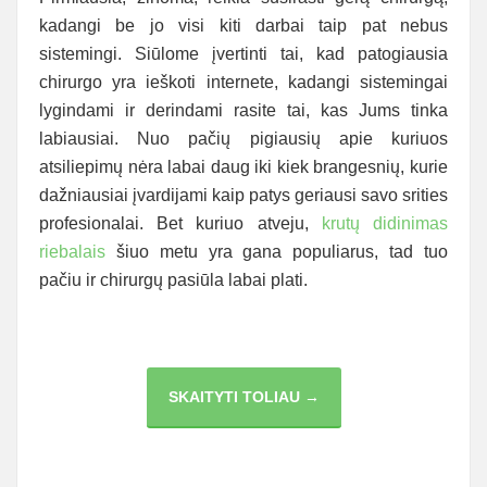
kadangi be jo visi kiti darbai taip pat nebus
sistemingi. Siūlome įvertinti tai, kad patogiausia
chirurgo yra ieškoti internete, kadangi sistemingai
lygindami ir derindami rasite tai, kas Jums tinka
labiausiai. Nuo pačių pigiausių apie kuriuos
atsiliepimų nėra labai daug iki kiek brangesnių, kurie
dažniausiai įvardijami kaip patys geriausi savo srities
profesionalai. Bet kuriuo atveju,
krutų didinimas
riebalais
šiuo metu yra gana populiarus, tad tuo
pačiu ir chirurgų pasiūla labai plati.
KRŪTŲ
SKAITYTI TOLIAU →
DIDINIMAS
RIEBALAIS:
VISKAS,
KĄ
TURITE