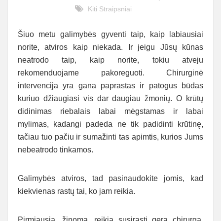
Kiti Straipsniai
Šiuo metu galimybės gyventi taip, kaip labiausiai
norite, atviros kaip niekada. Ir jeigu Jūsų kūnas
neatrodo taip, kaip norite, tokiu atveju
rekomenduojame pakoreguoti. Chirurginė
intervencija yra gana paprastas ir patogus būdas
kuriuo džiaugiasi vis dar daugiau žmonių. O krūtų
didinimas riebalais labai mėgstamas ir labai
mylimas, kadangi padeda ne tik padidinti krūtinę,
tačiau tuo pačiu ir sumažinti tas apimtis, kurios Jums
nebeatrodo tinkamos.
Galimybės atviros, tad pasinaudokite jomis, kad
kiekvienas rastų tai, ko jam reikia.
Pirmiausia, žinoma, reikia susirasti gerą chirurgą,