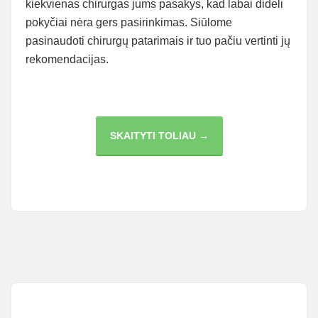
kiekvienas chirurgas jums pasakys, kad labai dideli
pokyčiai nėra gers pasirinkimas. Siūlome
pasinaudoti chirurgų patarimais ir tuo pačiu vertinti jų
rekomendacijas.
NATŪRALUMAS
SKAITYTI TOLIAU →
IR
KRŪTINĖS
DIDINIMAS
RIEBALAIS