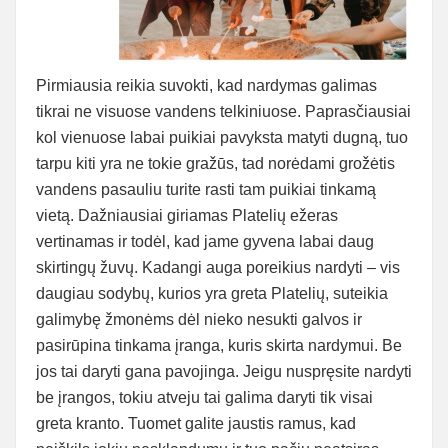
Pirmiausia reikia suvokti, kad nardymas galimas
tikrai ne visuose vandens telkiniuose. Paprasčiausiai
kol vienuose labai puikiai pavyksta matyti dugną, tuo
tarpu kiti yra ne tokie gražūs, tad norėdami grožėtis
vandens pasauliu turite rasti tam puikiai tinkamą
vietą. Dažniausiai giriamas Platelių ežeras
vertinamas ir todėl, kad jame gyvena labai daug
skirtingų žuvų. Kadangi auga poreikius nardyti – vis
daugiau sodybų, kurios yra greta Platelių, suteikia
galimybę žmonėms dėl nieko nesukti galvos ir
pasirūpina tinkama įranga, kuris skirta nardymui. Be
jos tai daryti gana pavojinga. Jeigu nuspręsite nardyti
be įrangos, tokiu atveju tai galima daryti tik visai
greta kranto. Tuomet galite jaustis ramus, kad