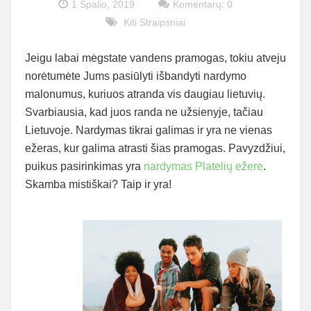
1 Spalio, 2019
Komentarų: 0
Kiti Straipsniai
Jeigu labai mėgstate vandens pramogas, tokiu atveju
norėtumėte Jums pasiūlyti išbandyti nardymo
malonumus, kuriuos atranda vis daugiau lietuvių.
Svarbiausia, kad juos randa ne užsienyje, tačiau
Lietuvoje. Nardymas tikrai galimas ir yra ne vienas
ežeras, kur galima atrasti šias pramogas. Pavyzdžiui,
puikus pasirinkimas yra
nardymas Platelių ežere
.
Skamba mistiškai? Taip ir yra!