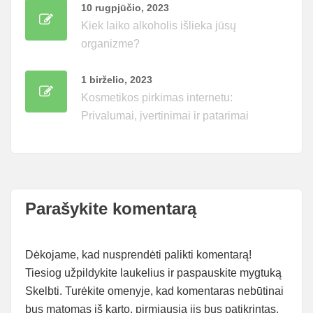
10 rugpjūčio, 2023
Kiek laiko alkoholis išlieka jūsų
organizme?
1 birželio, 2023
Kosmetikos pirkimas internetu:
Privalumai, įvertinimai ir patarimai
Parašykite komentarą
Dėkojame, kad nusprendėti palikti komentarą!
Tiesiog užpildykite laukelius ir paspauskite mygtuką
Skelbti. Turėkite omenyje, kad komentaras nebūtinai
bus matomas iš karto, pirmiausia jis bus patikrintas.