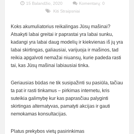
15 Balandžio, 2020
Komentarų: 0
Kiti Straipsniai
Koks akumuliatorius reikalingas Jūsų mašinai?
Atsakyti labai greitai ir paprastai yra labai sunku,
kadangi yra labai daug modelių ir kiekvienas iš jų yra
labai skirtingas, galiausiai, varijuoja ir mašinos, tad
reikia apgalvoti nemažai niuansų, kurie padeda rasti
tai, kas Jūsų mašinai labiausiai tinka.
Geriausias būdas ne tik susipažinti su pasiūla, tačiau
ta pat ir rasti tinkamus – pirkimas internetu, kris
suteikia galimybę kur kas paprasčiau palyginti
skirtingas alternatyvas, pamatyti akcijas ir gauti
nemokamas konsultacijas.
Platus prekybos vietų pasirinkimas