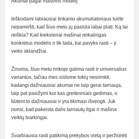
Akumai pagal mašinos modelį
Ieškodami labiausiai tinkamo akumuliatoriaus turite
nepamiršti, kad šiuo metu jų pasiūla labai plati. Ką tai
reiškia? Kad kiekvienai mašinai reikalingas
konkretus modelis ir tik tada, kai pavyks rasti – ji
veiks sklandžiai.
Žinoma, šiuo metu rinkoje galima rasti ir universalius
variantus, tačiau mes siūlome tokių nesirinkti,
kadangi dažniausiai akumai ne taip gerai tarnauja,
taip pat pasižymi kur kas greitesniais gedimas, o
būtent to dažniausiai ir yra tikimasi išvengti. Juk
norisi, kad pakeista dalis tarnautų ilgai ir mašina
veiktų tvarkingai.
Svarbiausia rasti patikimą prekybos vietą ir peržiūrėti