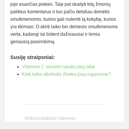
joje esančias prekes. Taip pat skaityti kitų žmonių
paliktus komentarus ir tuo pačiu detaliau domėtis
smulkmenomis, kurios gali nulemti tą kokybę, kurios
yra tikimasi. O skirti laiko bei dėmesio smulkmenoms
verta, kadangi tai būtent dažniausiai ir lemia
geriausią pasirinkimą.
Susiję straipsniai:
Vitamino C serumo nauda jūsų odai
Kiek laiko alkoholis išlieka jūsų organizme?
#
Akumuliatoriai internetu