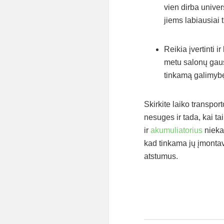
vien dirba univer
jiems labiausiai t
Reikia įvertinti i
metu salonų gausa
tinkamą galimybę,
Skirkite laiko transpor
nesuges ir tada, kai t
ir
akumuliatorius
niekad
kad tinkama jų įmontav
atstumus.