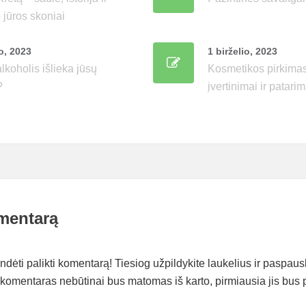
 jūros skoniai
o, 2023
1 birželio, 2023
alkoholis išlieka jūsų
Kosmetikos pirkimas 
?
įvertinimai ir patarim
mentarą
ėti palikti komentarą! Tiesiog užpildykite laukelius ir paspaus
komentaras nebūtinai bus matomas iš karto, pirmiausia jis bus p