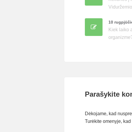
Viduržemio
10 rugpjūči
Kiek laiko 
organizme
Parašykite ko
Dėkojame, kad nusprend
Turėkite omenyje, kad 