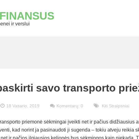
 FINANSUS
nei ir verslui
askirti savo transporto prie
18 Vasario, 2019
Komentarų: 0
Kiti Straipsniai
 transporto priemonė sėkmingai įveikti net ir pačius didžiausius
nti, kad norint ja pasinaudoti ji sugenda – tokiu atveju reikia s
ad net ir pačios ilgiausios kelionės bus sėkmingos kaip niekada. 