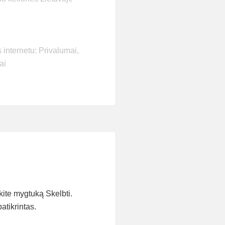
internetu: Privalumai,
ai
kite mygtuką Skelbti.
atikrintas.