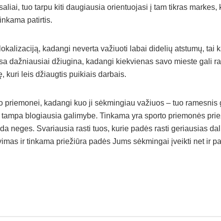
saliai, tuo tarpu kiti daugiausia orientuojasi į tam tikras markes,
inkama patirtis.
r lokalizaciją, kadangi neverta važiuoti labai didelių atstumų, tai
 dažniausiai džiugina, kadangi kiekvienas savo mieste gali rast
 kuri leis džiaugtis puikiais darbais.
to priemonei, kadangi kuo ji sėkmingiau važiuos – tuo ramesnis ga
ai tampa blogiausia galimybe. Tinkama yra sporto priemonės prie
a neges. Svariausia rasti tuos, kurie padės rasti geriausias dalis
imas ir tinkama priežiūra padės Jums sėkmingai įveikti net ir p