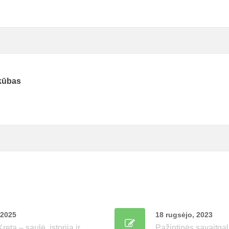
kūbas
 2025
18 rugsėjo, 2023
retą – saulė, istorija ir
Pažintinės savaitgal