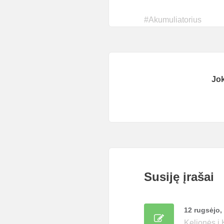
#
Akumuliatorius
Jo
Susiję įrašai
12 rugsėjo,
Kelionės į K