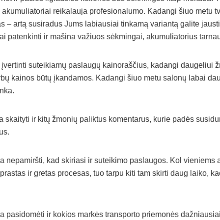
– akumuliatoriai reikalauja profesionalumo. Kadangi šiuo metu
s – artą susiradus Jums labiausiai tinkamą variantą galite jausti
ai patenkinti ir mašina važiuos sėkmingai, akumuliatorius tarnau
 įvertinti suteikiamų paslaugų kainoraščius, kadangi daugeliui 
bų kainos būtų įkandamos. Kadangi šiuo metu salonų labai daug –
inka.
a skaityti ir kitų žmonių paliktus komentarus, kurie padės susid
us.
 nepamiršti, kad skiriasi ir suteikimo paslaugos. Kol vieniems 
rastas ir gretas procesas, tuo tarpu kiti tam skirti daug laiko, k
 pasidomėti ir kokios markės transporto priemonės dažniausiai