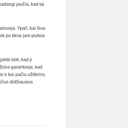
 kadangi jaučia, kad tai
 kainuoja. Ypač, kai šiuo
i po tikrai jam puikiai
lite būti, kad ji
žiūra garantuoja, kad
 ir tuo pačiu užtikrins,
ačius didžiausius