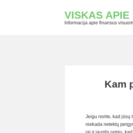
VISKAS APIE
Informacija apie finansus visuome
Kam p
Jeigu norite, kad jūsų
niekada netektų pergyve
jai ir jaustis ramiu, k