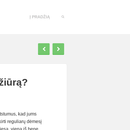
Į PRADŽIĄ
žiūrą?
 atstumus, kad jums
kirti reguliarų dėmesį
Tiesa, viena iš bene