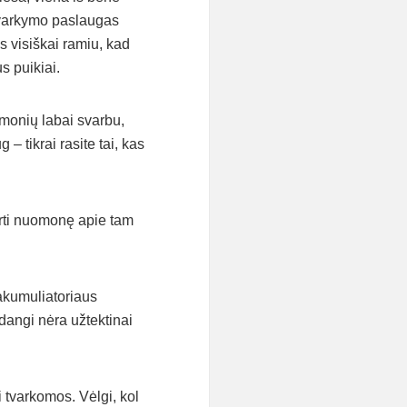
 tvarkymo paslaugas
s visiškai ramiu, kad
s puikiai.
žmonių labai svarbu,
 tikrai rasite tai, kas
urti nuomonę apie tam
akumuliatoriaus
adangi nėra užtektinai
 tvarkomos. Vėlgi, kol