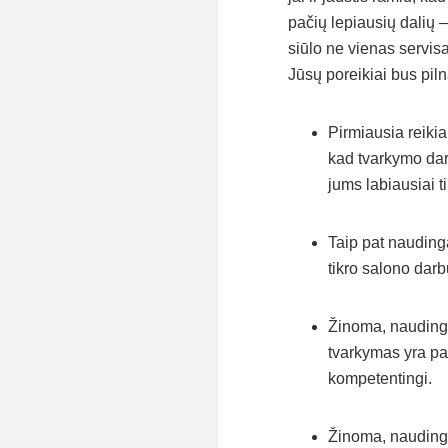
pačių lepiausių dalių 
siūlo ne vienas servisa
Jūsų poreikiai bus piln
Pirmiausia reikia
kad tvarkymo dar
jums labiausiai t
Taip pat nauding
tikro salono darb
Žinoma, naudinga
tvarkymas yra pap
kompetentingi.
Žinoma, naudinga