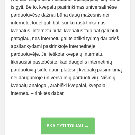
įsigyti. Be to, kvepalų pasirinkimas universalinėse
parduotuvėse dažnai būna daug mažesnis nei
internete, todėl gali būti sunku rasti tinkamus
kvepalus. Internetu pirkti kvepalus taip pat gali būti
patogiau, nes internetu galite atlikti tyrimą dar prieš
apsilankydami pasirinktoje internetinėje
parduotuvėje. Jei ieškote kvepalų internetu,
tikriausiai pastebėsite, kad daugelis internetinių
parduotuvių siūlo daug platesnį kvepalų pasirinkimą
nei daugumoje universalinių parduotuvių. Nišinių
kvepalų analogai, arabiški kvepalai, kvepalai
internetu – rinkitės dabar.
GERIAUSIOS
SKAITYTI TOLIAU →
VIETOS
PIRKTI