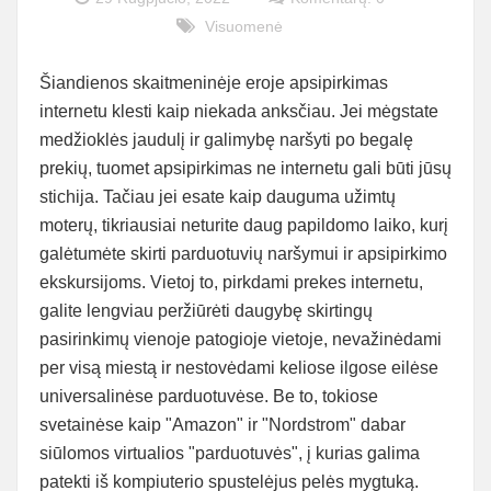
Visuomenė
Šiandienos skaitmeninėje eroje apsipirkimas
internetu klesti kaip niekada anksčiau. Jei mėgstate
medžioklės jaudulį ir galimybę naršyti po begalę
prekių, tuomet apsipirkimas ne internetu gali būti jūsų
stichija. Tačiau jei esate kaip dauguma užimtų
moterų, tikriausiai neturite daug papildomo laiko, kurį
galėtumėte skirti parduotuvių naršymui ir apsipirkimo
ekskursijoms. Vietoj to, pirkdami prekes internetu,
galite lengviau peržiūrėti daugybę skirtingų
pasirinkimų vienoje patogioje vietoje, nevažinėdami
per visą miestą ir nestovėdami keliose ilgose eilėse
universalinėse parduotuvėse. Be to, tokiose
svetainėse kaip "Amazon" ir "Nordstrom" dabar
siūlomos virtualios "parduotuvės", į kurias galima
patekti iš kompiuterio spustelėjus pelės mygtuką.