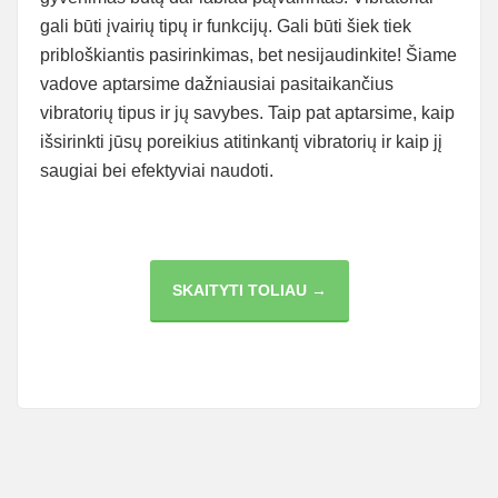
gali būti įvairių tipų ir funkcijų. Gali būti šiek tiek
pribloškiantis pasirinkimas, bet nesijaudinkite! Šiame
vadove aptarsime dažniausiai pasitaikančius
vibratorių tipus ir jų savybes. Taip pat aptarsime, kaip
išsirinkti jūsų poreikius atitinkantį vibratorių ir kaip jį
saugiai bei efektyviai naudoti.
ĮVAIRIŲ
SKAITYTI TOLIAU →
SEKSO
PRODUKTŲ
IR
VIBRATORIŲ
TIPŲ
TYRINĖJIMAS
SIEKIANT
MAKSIMALAUS
MALONUMO