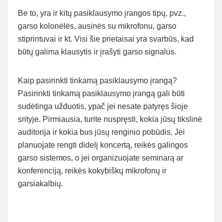
Be to, yra ir kitų pasiklausymo įrangos tipų, pvz.,
garso kolonėlės, ausinės su mikrofonu, garso
stiprintuvai ir kt. Visi šie prietaisai yra svarbūs, kad
būtų galima klausytis ir įrašyti garso signalus.
Kaip pasirinkti tinkamą pasiklausymo įrangą?
Pasirinkti tinkamą pasiklausymo įrangą gali būti
sudėtinga užduotis, ypač jei nesate patyręs šioje
srityje. Pirmiausia, turite nuspręsti, kokia jūsų tikslinė
auditorija ir kokia bus jūsų renginio pobūdis. Jei
planuojate rengti didelį koncertą, reikės galingos
garso sistemos, o jei organizuojate seminarą ar
konferenciją, reikės kokybiškų mikrofonų ir
garsiakalbių.