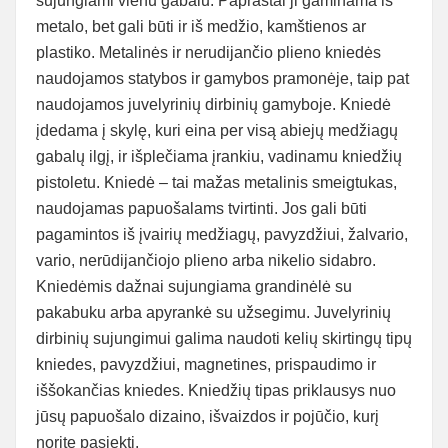
sujungiami vienu gabalu. Paprastai ji gaminama iš
metalo, bet gali būti ir iš medžio, kamštienos ar
plastiko. Metalinės ir nerudijančio plieno kniedės
naudojamos statybos ir gamybos pramonėje, taip pat
naudojamos juvelyrinių dirbinių gamyboje. Kniedė
įdedama į skylę, kuri eina per visą abiejų medžiagų
gabalų ilgį, ir išplečiama įrankiu, vadinamu kniedžių
pistoletu. Kniedė – tai mažas metalinis smeigtukas,
naudojamas papuošalams tvirtinti. Jos gali būti
pagamintos iš įvairių medžiagų, pavyzdžiui, žalvario,
vario, nerūdijančiojo plieno arba nikelio sidabro.
Kniedėmis dažnai sujungiama grandinėlė su
pakabuku arba apyrankė su užsegimu. Juvelyrinių
dirbinių sujungimui galima naudoti kelių skirtingų tipų
kniedes, pavyzdžiui, magnetines, prispaudimo ir
iššokančias kniedes. Kniedžių tipas priklausys nuo
jūsų papuošalo dizaino, išvaizdos ir pojūčio, kurį
norite pasiekti.