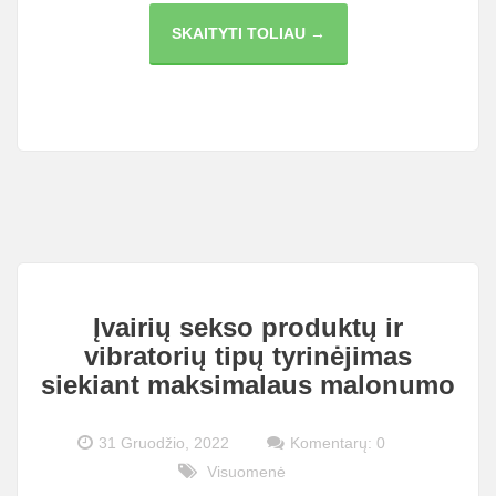
PASIKLAUSYMO
SKAITYTI TOLIAU →
ĮRANGA
–
KAS
TAI
YRA
IR
KODĖL
JI
SVARBI?
Įvairių sekso produktų ir
vibratorių tipų tyrinėjimas
siekiant maksimalaus malonumo
31 Gruodžio, 2022
Komentarų: 0
Visuomenė