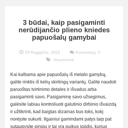
3 būdai, kaip pasigaminti
nerūdijančio plieno kniedes
papuošalų gamybai
29 Rugpjūčio, 2022
Komentarų: 0
Visuomenė
Kai kalbama apie papuošalų iš metalo gamybą,
galite rinktis iš kelių skirtingų variantų. Galite naudoti
paruoštas tvirtinimo detales ir išvadus arba
pasigaminti savo. Pasigaminę savo užsegimus,
galėsite labiau kontroliuoti galutinio dirbinio išvaizdą
ir užtikrinti, kad baigtas dizainas bus toks, kokį
norėjote sukurti. Ilgainiui gamindami patys taip pat
sutaupysite pinigų ir tai yra puikus įgūdis, kuriuo