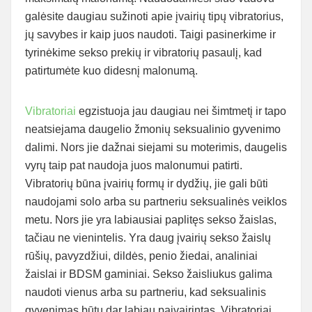
galėsite daugiau sužinoti apie įvairių tipų vibratorius,
jų savybes ir kaip juos naudoti. Taigi pasinerkime ir
tyrinėkime sekso prekių ir vibratorių pasaulį, kad
patirtumėte kuo didesnį malonumą.
Vibratoriai
egzistuoja jau daugiau nei šimtmetį ir tapo
neatsiejama daugelio žmonių seksualinio gyvenimo
dalimi. Nors jie dažnai siejami su moterimis, daugelis
vyrų taip pat naudoja juos malonumui patirti.
Vibratorių būna įvairių formų ir dydžių, jie gali būti
naudojami solo arba su partneriu seksualinės veiklos
metu. Nors jie yra labiausiai paplitęs sekso žaislas,
tačiau ne vienintelis. Yra daug įvairių sekso žaislų
rūšių, pavyzdžiui, dildės, penio žiedai, analiniai
žaislai ir BDSM gaminiai. Sekso žaisliukus galima
naudoti vienus arba su partneriu, kad seksualinis
gyvenimas būtų dar labiau paįvairintas. Vibratoriai