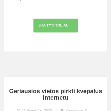
3
SKAITYTI TOLIAU →
BŪDAI,
KAIP
PASIGAMINTI
NERŪDIJANČIO
PLIENO
KNIEDES
PAPUOŠALŲ
GAMYBAI
Geriausios vietos pirkti kvepalus
internetu
29 Rugpjūčio, 2022
Komentarų: 0