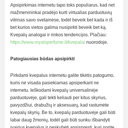
Apsipirkimas internetu tapo toks populiarus, kad net
mažmenininkai pradėjo kurti virtualias parduotuvių
vitrinas savo svetainėse, todėl beveik bet kada ir iš
bet kurios vietos galima nusipirkti beveik bet ką.
Kvepalų analogai ir rinkos tendencijos. Plačiau:
https://www.royalsperfume.lt/kvepalai
nuorodoje.
Patogiausias būdas apsipirkti
Pirkdami kvepalus internetu galite tikėtis patogumo,
kuris ne visada pasiekiamas apsiperkant ne
internetu. Ieškodami kvepalų universalinėje
parduotuvėje, gali tekti keliauti per kitus skyrius,
pavyzdžiui, drabužių ir aksesuarų, kad rastumėte
kvepalų skyrių. Be to, kvepalų parduotuvėje gali būti
labai daug žmonių, todėl gali būti sunku išbandyti
įvairius kvepalus ir neskubėti apsispręsti, kurį norite