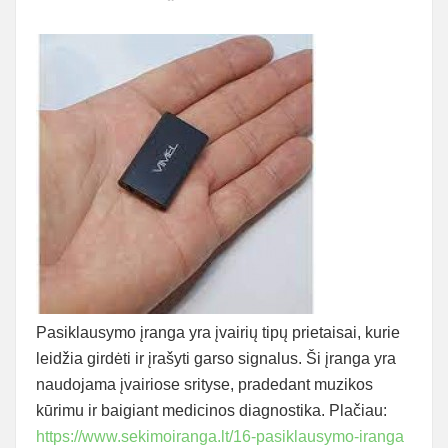
Pasiklausymo įranga yra įvairių tipų prietaisai, kurie
leidžia girdėti ir įrašyti garso signalus. Ši įranga yra
naudojama įvairiose srityse, pradedant muzikos
kūrimu ir baigiant medicinos diagnostika. Plačiau:
https://www.sekimoiranga.lt/16-pasiklausymo-iranga