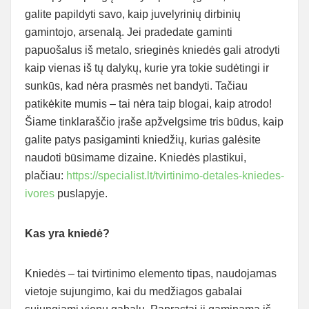
galite papildyti savo, kaip juvelyrinių dirbinių
gamintojo, arsenalą. Jei pradedate gaminti
papuošalus iš metalo, srieginės kniedės gali atrodyti
kaip vienas iš tų dalykų, kurie yra tokie sudėtingi ir
sunkūs, kad nėra prasmės net bandyti. Tačiau
patikėkite mumis – tai nėra taip blogai, kaip atrodo!
Šiame tinklaraščio įraše apžvelgsime tris būdus, kaip
galite patys pasigaminti kniedžių, kurias galėsite
naudoti būsimame dizaine. Kniedės plastikui,
plačiau:
https://specialist.lt/tvirtinimo-detales-kniedes-
ivores
puslapyje.
Kas yra kniedė?
Kniedės – tai tvirtinimo elemento tipas, naudojamas
vietoje sujungimo, kai du medžiagos gabalai