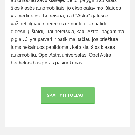
automobilių savo klasėje. Be to, palyginti su kitais
šios klasės automobiliais, jo eksploatavimo išlaidos
yra nedidelės. Tai reiškia, kad "Astra" galėsite
važinėti ilgiau ir nereikės remontuoti ar patirti
didesnių išlaidų. Tai nereiškia, kad "Astra" pagaminta
pigiai. Ji yra patvari ir patikima, tačiau jos priežiūra
jums nekainuos papildomai, kaip kitų šios klasės
automobilių. Opel Astra universalas, Opel Astra
hečbekas bus geras pasirinkimas.
5
SKAITYTI TOLIAU →
PRIEŽASTYS,
KODĖL
„OPEL
ASTRA“
JUMS
PUIKIAI
TINKA