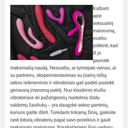
Kalbant
apie
seksualinį
malonumą,
svarbu
įsitikinti, kad
iš jo
gaunate
maksimalią naudą. Nesvarbu, ar tyrinėjate vienas, ar
su partneriu, eksperimentavimas su įvairių rūšių
sekso reikmenimis ir vibratoriais gali padėti pasiekti
geriausią įmanomą patirtį. Nuo klasikinio triušio
vibratoriaus iki pažangesnių nuotoliniu būdu
valdomų žaisliukų – yra daugybė sekso gaminių,
kuriuos galite ištirti. Turėdami tinkamų žinių, galėsite
rasti tobulą vibratorių pagal savo poreikius ir gauti
maksimalų malonumą. Naudodamiesi šiuo vadovu