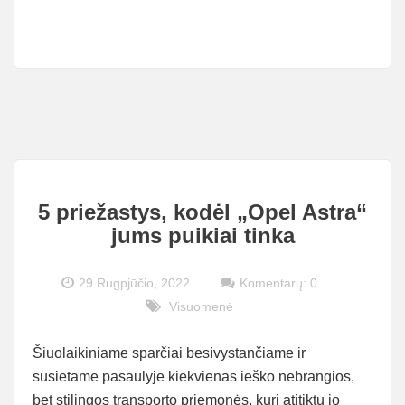
KVEPALUS
INTERNETU
5 priežastys, kodėl „Opel Astra“
jums puikiai tinka
29 Rugpjūčio, 2022
Komentarų: 0
Visuomenė
Šiuolaikiniame sparčiai besivystančiame ir
susietame pasaulyje kiekvienas ieško nebrangios,
bet stilingos transporto priemonės, kuri atitiktų jo