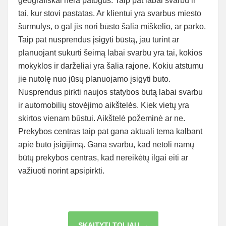
geografiškai nėra patogūs. Taip pat labai svarbu ir
tai, kur stovi pastatas. Ar klientui yra svarbus miesto
šurmulys, o gal jis nori būsto šalia miškelio, ar parko.
Taip pat nusprendus įsigyti būstą, jau turint ar
planuojant sukurti šeimą labai svarbu yra tai, kokios
mokyklos ir darželiai yra šalia rajone. Kokiu atstumu
jie nutolę nuo jūsų planuojamo įsigyti buto.
Nusprendus pirkti naujos statybos butą labai svarbu
ir automobilių stovėjimo aikštelės. Kiek vietų yra
skirtos vienam būstui. Aikštelė požeminė ar ne.
Prekybos centras taip pat gana aktuali tema kalbant
apie buto įsigijimą. Gana svarbu, kad netoli namų
būtų prekybos centras, kad nereikėtų ilgai eiti ar
važiuoti norint apsipirkti.
PARDUODAMI
SKAITYTI TOLIAU →