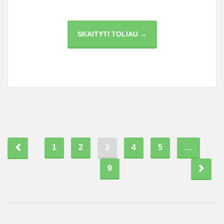
AR
SKAITYTI TOLIAU →
VESTUVINIAI
ŽIEDAI
BŪTINAI
TURI
BŪTI
AUKSINIAI?
1
2
3
4
5
…
9