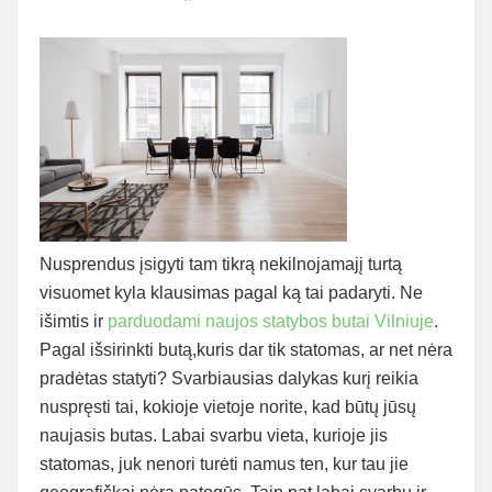
Nusprendus įsigyti tam tikrą nekilnojamajį turtą
visuomet kyla klausimas pagal ką tai padaryti. Ne
išimtis ir
parduodami naujos statybos butai Vilniuje
.
Pagal išsirinkti butą,kuris dar tik statomas, ar net nėra
pradėtas statyti? Svarbiausias dalykas kurį reikia
nuspręsti tai, kokioje vietoje norite, kad būtų jūsų
naujasis butas. Labai svarbu vieta, kurioje jis
statomas, juk nenori turėti namus ten, kur tau jie