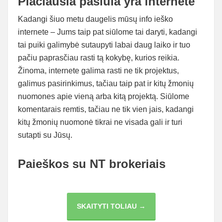
Plačiausia pasiūla yra internete
Kadangi šiuo metu daugelis mūsų info ieško
internete – Jums taip pat siūlome tai daryti, kadangi
tai puiki galimybė sutaupyti labai daug laiko ir tuo
pačiu paprasčiau rasti tą kokybę, kurios reikia.
Žinoma, internete galima rasti ne tik projektus,
galimus pasirinkimus, tačiau taip pat ir kitų žmonių
nuomones apie vieną arba kitą projektą. Siūlome
komentarais remtis, tačiau ne tik vien jais, kadangi
kitų žmonių nuomonė tikrai ne visada gali ir turi
sutapti su Jūsų.
Paieškos su NT brokeriais
KUR
SKAITYTI TOLIAU →
IEŠKOTI
BUTO