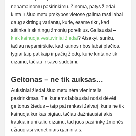
nepamainomu pasirinkimu. Žinoma, patys žiedai
kinta ir šiuo metu prekybos vietose galima rasti labai
daug skirtingų variantų, kurie, esame tikri, kad
atitinka ir skirtingų žmonių poreikius. Galiausiai –
kiek kainuoja vestuviniai žiedai
? Atsakyti sunku,
tačiau nepamirškite, kad kainos ribos labai plačios.
lygiai taip pat kaip ir pačių žiedų, kurie kinta ne tik
dizainu, tačiau ir savo sudėtimi.
Geltonas – ne tik auksas…
Auksiniai žiedai šiuo metu nėra vienintelis
pasirinkimas. Tie, kuriems labiausiai norisi dėvėti
geltonus žiedus – taip pat renkasi žalvarį, kuris ne tik
kainuoja kur kas pigiau, tačiau dažniausiai akis
traukia ir unikaliu dizainu, tad juos pasirinkę žmonės
džiaugiasi vienetiniais gaminiais.