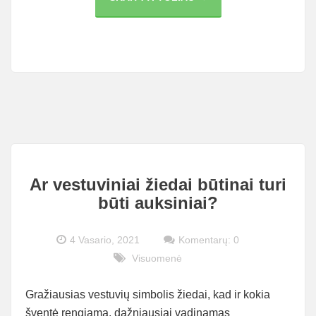
PASKOLOS
COVID-
19
AKIVAIZDOJE
Ar vestuviniai žiedai būtinai turi
būti auksiniai?
4 Vasario, 2021
Komentarų: 0
Visuomenė
Gražiausias vestuvių simbolis žiedai, kad ir kokia
šventė rengiama, dažniausiai vadinamas