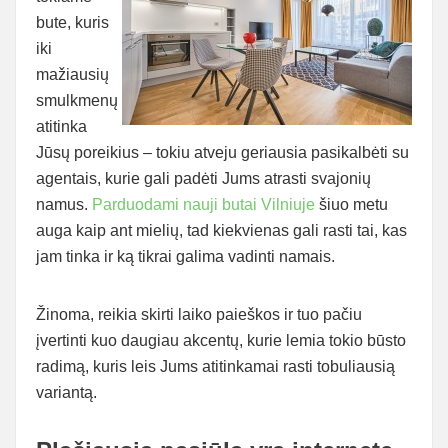
bute, kuris
iki
mažiausių
smulkmenų
atitinka
Jūsų poreikius – tokiu atveju geriausia pasikalbėti su
agentais, kurie gali padėti Jums atrasti svajonių
namus.
Parduodami nauji butai Vilniuje
šiuo metu
auga kaip ant mielių, tad kiekvienas gali rasti tai, kas
jam tinka ir ką tikrai galima vadinti namais.
Žinoma, reikia skirti laiko paieškos ir tuo pačiu
įvertinti kuo daugiau akcentų, kurie lemia tokio būsto
radimą, kuris leis Jums atitinkamai rasti tobuliausią
variantą.