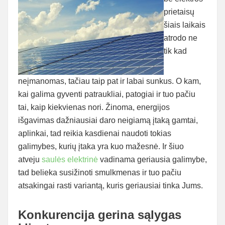
prietaisų
šiais laikais
atrodo ne
tik kad
neįmanomas, tačiau taip pat ir labai sunkus. O kam,
kai galima gyventi patraukliai, patogiai ir tuo pačiu
tai, kaip kiekvienas nori. Žinoma, energijos
išgavimas dažniausiai daro neigiamą įtaką gamtai,
aplinkai, tad reikia kasdienai naudoti tokias
galimybes, kurių įtaka yra kuo mažesnė. Ir šiuo
atveju
saulės elektrinė
vadinama geriausia galimybe,
tad belieka susižinoti smulkmenas ir tuo pačiu
atsakingai rasti variantą, kuris geriausiai tinka Jums.
Konkurencija gerina sąlygas