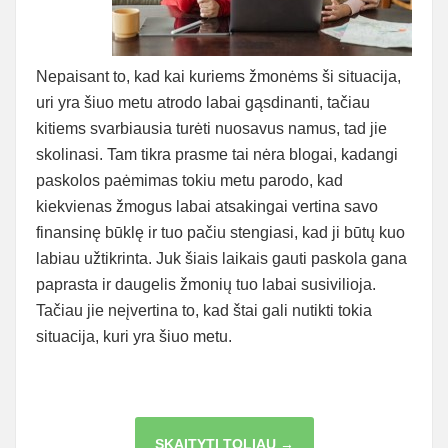
Nepaisant to, kad kai kuriems žmonėms ši situacija,
uri yra šiuo metu atrodo labai gąsdinanti, tačiau
kitiems svarbiausia turėti nuosavus namus, tad jie
skolinasi. Tam tikra prasme tai nėra blogai, kadangi
paskolos paėmimas tokiu metu parodo, kad
kiekvienas žmogus labai atsakingai vertina savo
finansinę būklę ir tuo pačiu stengiasi, kad ji būtų kuo
labiau užtikrinta. Juk šiais laikais gauti paskola gana
paprasta ir daugelis žmonių tuo labai susivilioja.
Tačiau jie neįvertina to, kad štai gali nutikti tokia
situacija, kuri yra šiuo metu.
BŪSTO
SKAITYTI TOLIAU →