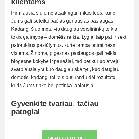
klientams
Pirmiausia siūlome atsakingai rinktis tuos, kurie
Jums gali suteikti pačias geriausias paslaugas.
Kadangi šiuo metu vis daugiau verslininkų teikia
tokią galimybę – domėtis reikia. Lygiai taip pat ir sekti
patrauklius pasiūlymus, kurie tampa priimtinesni
visiems. Žinoma, pigesnės paslaugos gali reikšti
blogesnę kokybę ir panašiai, tad bet kuriuo atveju
svarbiausia yra kuo daugiau skaityti, kuo daugiau
domėtis, kadangi tai leis būti ramiu dėl rezultato,
kuris Jums tinka bei patinka labiausiai.
Gyvenkite tvariau, tačiau
patogiai
SAULĖS
SKAITYTI TOLIAU →