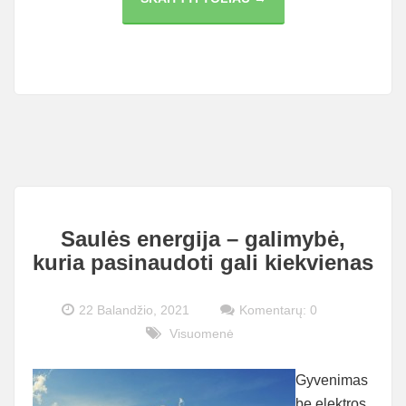
NAUJOS
STATYBOS
BUTAI
VILNIUJE
PAGAL
KĄ
IŠSIRINKTI?
Saulės energija – galimybė,
kuria pasinaudoti gali kiekvienas
22 Balandžio, 2021
Komentarų: 0
Visuomenė
Gyvenimas
be elektros