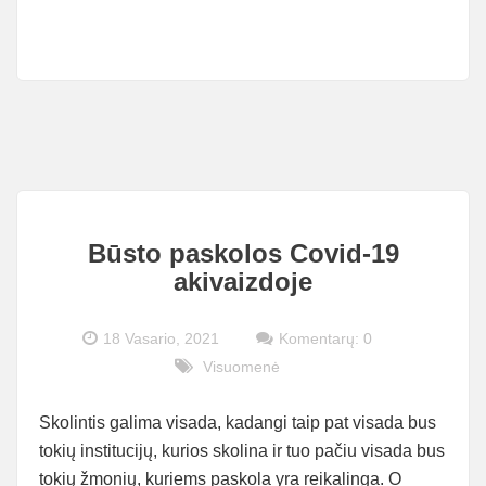
PIRKIMUI?
Būsto paskolos Covid-19
akivaizdoje
18 Vasario, 2021
Komentarų: 0
Visuomenė
Skolintis galima visada, kadangi taip pat visada bus
tokių institucijų, kurios skolina ir tuo pačiu visada bus
tokių žmonių, kuriems paskola yra reikalinga. O