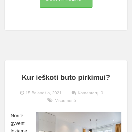
ENERGIJA
–
GALIMYBĖ,
KURIA
PASINAUDOTI
GALI
KIEKVIENAS
Kur ieškoti buto pirkimui?
15 Balandžio, 2021
Komentarų: 0
Visuomenė
Norite
gyventi
tokiame