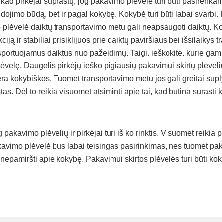
 kad pirkėjai suprastų, jog pakavimo plėvelė turi būti pasirenka
dojimo būdą, bet ir pagal kokybę. Kokybė turi būti labai svarbi.
plėvelė daiktų transportavimo metu gali neapsaugoti daiktų. 
ciją ir stabiliai prisiklijuos prie daiktų paviršiaus bei išsilaikys
sportuojamus daiktus nuo pažeidimų. Taigi, ieškokite, kurie gami
velę. Daugelis pirkėjų ieško pigiausių pakavimui skirtų plėvelių
ėra kokybiškos. Tuomet transportavimo metu jos gali greitai suplyšt
stas. Dėl to reikia visuomet atsiminti apie tai, kad būtina surast
akavimo plėvelių ir pirkėjai turi iš ko rinktis. Visuomet reikia pr
kavimo plėvelė bus labai teisingas pasirinkimas, nes tuomet p
ia nepamiršti apie kokybę. Pakavimui skirtos plėvelės turi būti ko