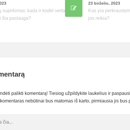
2023
23 birželio, 2023
 supirkimas: kada ir kodėl verta
Kas yra perkraustym
i šia paslauga?
jos reikia?
mentarą
ėti palikti komentarą! Tiesiog užpildykite laukelius ir paspaus
komentaras nebūtinai bus matomas iš karto, pirmiausia jis bus p