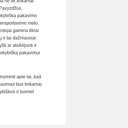
ma ne tik tinkamai
 Pavyzdžiui,
Kokybiška pakavimo
 transportavimo metu.
ntojai gamina tikrai
 ir tai dažniausiai
i ar atsiklijuoti ir
i kokybišką pakavimui
isiminti apie tai, kad
akavimas bus tinkamai
kybiškos ir tuomet