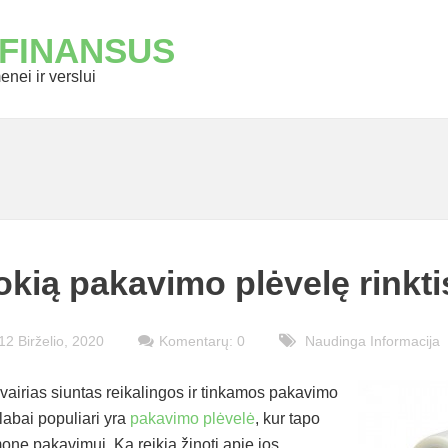
 FINANSUS
nei ir verslui
okią pakavimo plėvelę rinkti
12 Birželio, 2020
Komentarų: 0
Naudinga Informacija
įvairias siuntas reikalingos ir tinkamos pakavimo
abai populiari yra
pakavimo plėvelė
, kur tapo
one pakavimui. Ką reikia žinoti apie jos