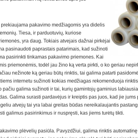
 prekiaujama pakavimo medžiagomis yra didelis
iemonių. Tiesa, ir parduotuvių, kuriose
emonės, yra daug. Tokiais atvejais dažnai pirkėjai
ima pasinaudoti paprastais patarimais, kad sužinoti
ama pasirinkti tinkamas pakavimo priemones. Kai
mis priemonėmis, todėl jau žino ką verta pirkti, o ko geriau nepirk
iau nežinote ką geriau būtų rinktis, tai galima patarti pasidomėt
atiems internetu sužinoti kokias medžiagas rekomenduoja rinktis
o pačiu galima sužinoti ir tai, kurių gamintojų gaminius labiausi
būdas. Galima surasti pardavėjus ir kreiptis pas juos, kad jie jums
ugeliu atvejų tai yra labai greitas būdas nereikalaujantis pastang
sti galimus pasirinkimus ir nuspręsti, kas jiems turėtų tikti.
akavimo plėvelių pasiūla. Pavyzdžiui, galima rinktis automatin