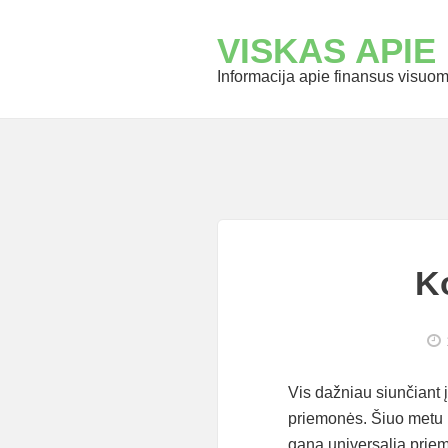
VISKAS APIE
Informacija apie finansus visuome
K
Vis dažniau siunčiant 
priemonės. Šiuo metu l
gana universalia priem