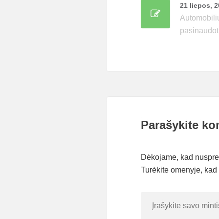
21 liepos, 
Automobilių
pasinaudot
Parašykite ko
Dėkojame, kad nusprend
Turėkite omenyje, kad 