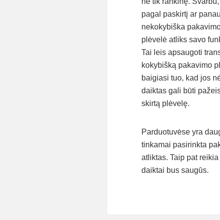
ne tik rankinę. Svarbu,
pagal paskirtį ar panau
nekokybiška pakavimo 
plėvelė atliks savo funk
Tai leis apsaugoti tran
kokybišką pakavimo plė
baigiasi tuo, kad jos n
daiktas gali būti pažei
skirtą plėvelę.
Parduotuvėse yra daug p
tinkamai pasirinkta pa
atliktas. Taip pat reik
daiktai bus saugūs.