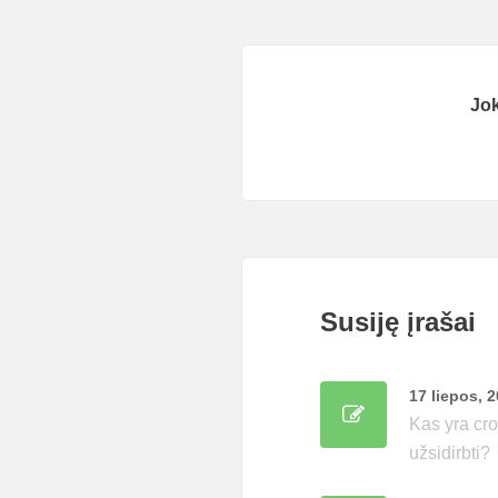
Jo
Susiję įrašai
17 liepos, 
Kas yra cro
užsidirbti?