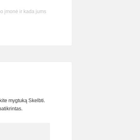
o įmonė ir kada jums
kite mygtuką Skelbti.
atikrintas.