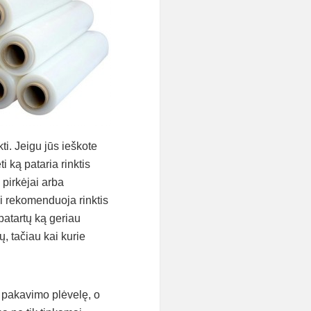
ti. Jeigu jūs ieškote
i ką pataria rinktis
 pirkėjai arba
ai rekomenduoja rinktis
 patartų ką geriau
ų, tačiau kai kurie
ę pakavimo plėvelę, o