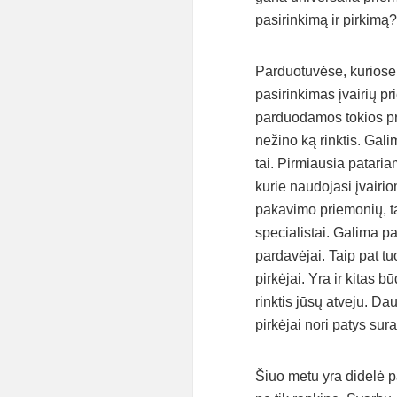
pasirinkimą ir pirkimą?
Parduotuvėse, kuriose
pasirinkimas įvairių pr
parduodamos tokios pri
nežino ką rinktis. Gal
tai. Pirmiausia patari
kurie naudojasi įvairio
pakavimo priemonių, tač
specialistai. Galima p
pardavėjai. Taip pat tu
pirkėjai. Yra ir kitas 
rinktis jūsų atveju. Da
pirkėjai nori patys sura
Šiuo metu yra didelė p