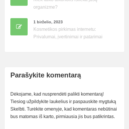
organizme?
1 birželio, 2023
Kosmetikos pirkimas internetu:
Privalumai, įvertinimai ir patarimai
Parašykite komentarą
Dėkojame, kad nusprendėti palikti komentarą!
Tiesiog užpildykite laukelius ir paspauskite mygtuką
Skelbti. Turėkite omenyje, kad komentaras nebūtinai
bus matomas iš karto, pirmiausia jis bus patikrintas.