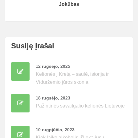
Jokūbas
Susiję įrašai
12 rugsėjo, 2025
Kelionės į Kretą – saulė, istorija ir
Viduržemio jūros skoniai
18 rugsėjo, 2023
Pažintinės savaitgalio kelionės Lietuvoje
10 rugpjūčio, 2023
Kiek laiko alkoholis išlieka jūsų