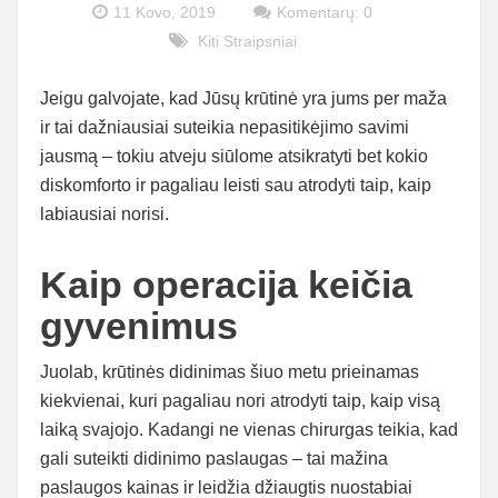
11 Kovo, 2019
Komentarų: 0
Kiti Straipsniai
Jeigu galvojate, kad Jūsų krūtinė yra jums per maža
ir tai dažniausiai suteikia nepasitikėjimo savimi
jausmą – tokiu atveju siūlome atsikratyti bet kokio
diskomforto ir pagaliau leisti sau atrodyti taip, kaip
labiausiai norisi.
Kaip operacija keičia
gyvenimus
Juolab, krūtinės didinimas šiuo metu prieinamas
kiekvienai, kuri pagaliau nori atrodyti taip, kaip visą
laiką svajojo. Kadangi ne vienas chirurgas teikia, kad
gali suteikti didinimo paslaugas – tai mažina
paslaugos kainas ir leidžia džiaugtis nuostabiai