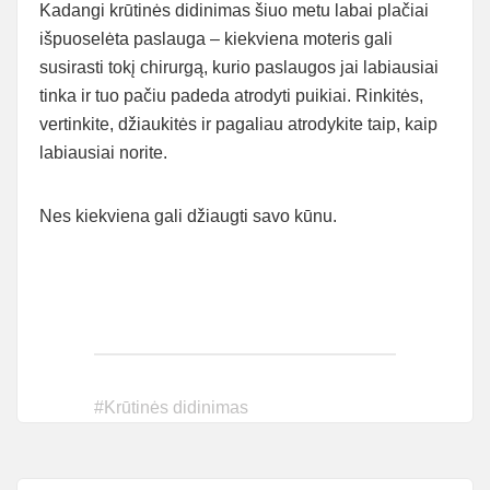
Kadangi krūtinės didinimas šiuo metu labai plačiai
išpuoselėta paslauga – kiekviena moteris gali
susirasti tokį chirurgą, kurio paslaugos jai labiausiai
tinka ir tuo pačiu padeda atrodyti puikiai. Rinkitės,
vertinkite, džiaukitės ir pagaliau atrodykite taip, kaip
labiausiai norite.
Nes kiekviena gali džiaugti savo kūnu.
#
Krūtinės didinimas