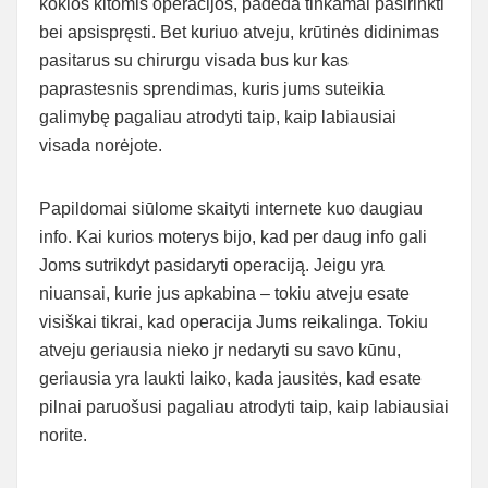
kokios kitomis operacijos, padeda tinkamai pasirinkti
bei apsispręsti. Bet kuriuo atveju, krūtinės didinimas
pasitarus su chirurgu visada bus kur kas
paprastesnis sprendimas, kuris jums suteikia
galimybę pagaliau atrodyti taip, kaip labiausiai
visada norėjote.
Papildomai siūlome skaityti internete kuo daugiau
info. Kai kurios moterys bijo, kad per daug info gali
Joms sutrikdyt pasidaryti operaciją. Jeigu yra
niuansai, kurie jus apkabina – tokiu atveju esate
visiškai tikrai, kad operacija Jums reikalinga. Tokiu
atveju geriausia nieko jr nedaryti su savo kūnu,
geriausia yra laukti laiko, kada jausitės, kad esate
pilnai paruošusi pagaliau atrodyti taip, kaip labiausiai
norite.