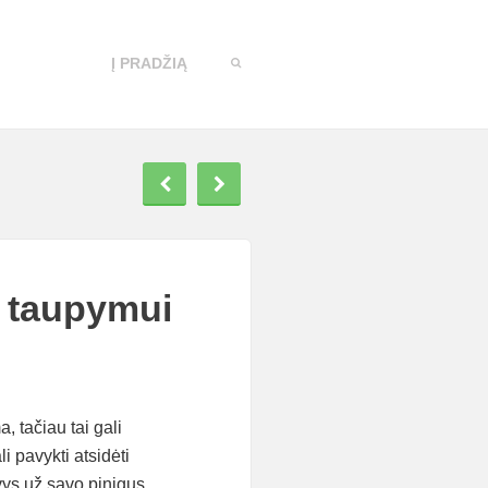
Į PRADŽIĄ
m taupymui
, tačiau tai gali
li pavykti atsidėti
vys už savo pinigus