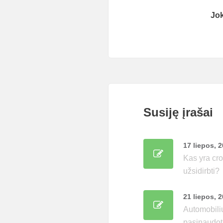
Jo
Susiję įrašai
17 liepos, 
Kas yra cro
užsidirbti?
21 liepos, 
Automobilių
pasinaudot