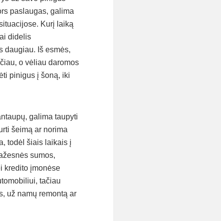
nors paslaugas, galima
situacijose. Kurį laiką
ai didelis
is daugiau. Iš esmės,
ičiau, o vėliau daromos
i pinigus į šoną, iki
santaupų, galima taupyti
urti šeimą ar norima
todėl šiais laikais į
 mažesnės sumos,
i kredito įmonėse
utomobiliui, tačiau
as, už namų remontą ar