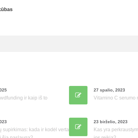
kūbas
2025
27 spalio, 2023
wdfunding ir kaip iš to
Vitamino C serumo 
2023
23 birželio, 2023
 supirkimas: kada ir kodėl verta
Kas yra perkraustym
i šia paslauga?
jos reikia?