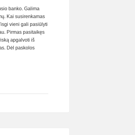
kiusio banko. Galima
lymų. Kai susirenkamas
sgi vieni gali pasiūlyti
au. Pirmas pasitaikęs
viską apgalvoti iš
as. Dėl paskolos