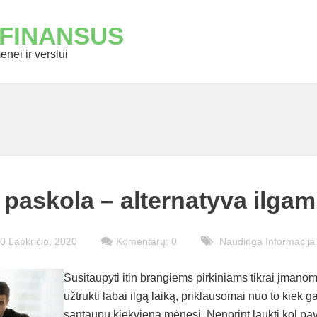
 FINANSUS
nei ir verslui
 paskola – alternatyva ilga
0 Lapkričio, 2020
Komentarų: 0
Naudinga Informacija
Susitaupyti itin brangiems pirkiniams tikrai įmanoma
užtrukti labai ilgą laiką, priklausomai nuo to kiek ga
santaupų kiekvieną mėnesį. Nenorint laukti kol pa