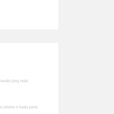
nauda jūsų odai
o įmonė ir kada jums