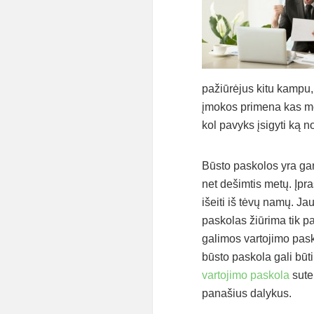
pažiūrėjus kitu kampu, 
įmokos primena kas mėn
kol pavyks įsigyti ką n
Būsto paskolos yra gana
net dešimtis metų. Įpr
išeiti iš tėvų namų. J
paskolas žiūrima tik p
galimos vartojimo pas
būsto paskola gali būti
vartojimo paskola
sute
panašius dalykus.