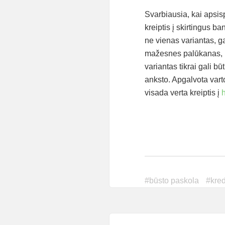
Svarbiausia, kai apsi
kreiptis į skirtingus b
ne vienas variantas, ga
mažesnes palūkanas, ki
variantas tikrai gali b
anksto. Apgalvota var
visada verta kreiptis į
h
#
būsto paskola
#
kred