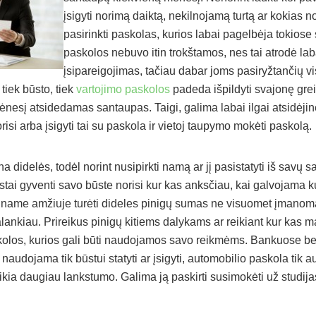
įsigyti norimą daiktą, nekilnojamą turtą ar kokias 
pasirinkti paskolas, kurios labai pagelbėja tokiose 
paskolos nebuvo itin trokštamos, nes tai atrodė lab
įsipareigojimas, tačiau dabar joms pasiryžtančių v
tiek būsto, tiek
vartojimo paskolos
padeda išpildyti svajonę gre
esį atsidedamas santaupas. Taigi, galima labai ilgai atsidėjinėt
orisi arba įsigyti tai su paskola ir vietoj taupymo mokėti paskolą.
 didelės, todėl norint nusipirkti namą ar jį pasistatyti iš savų 
astai gyventi savo būste norisi kur kas anksčiau, kai galvojama k
auname amžiuje turėti dideles pinigų sumas ne visuomet įmanoma, 
alankiau. Prireikus pinigų kitiems dalykams ar reikiant kur kas
kolos, kurios gali būti naudojamos savo reikmėms. Bankuose be
 naudojama tik būstui statyti ar įsigyti, automobilio paskola tik a
ikia daugiau lankstumo. Galima ją paskirti susimokėti už studij