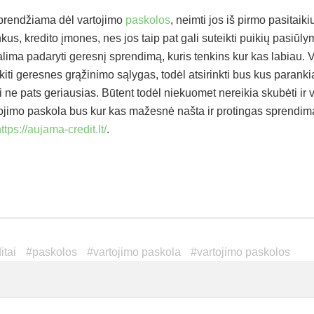
sprendžiama dėl vartojimo
paskolos
, neimti jos iš pirmo pasitai
ankus, kredito įmones, nes jos taip pat gali suteikti puikių pasiū
lima padaryti geresnį sprendimą, kuris tenkins kur kas labiau. Vi
ti geresnes grąžinimo sąlygas, todėl atsirinkti bus kus paranki
ūti ne pats geriausias. Būtent todėl niekuomet nereikia skubėti ir 
tojimo paskola bus kur kas mažesnė našta ir protingas sprendim
ttps://aujama-credit.lt/
.
itai
#
paskolos
#
vartojimo paskola
#
vartojimo paskolos