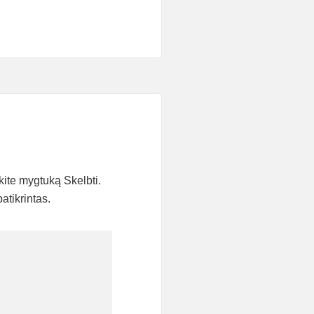
kite mygtuką Skelbti.
atikrintas.