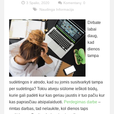
3 Spalio, 2020
Komentarų: 0
Naudinga Informacija
Dirbate
labai
daug,
kad
dienos
tampa
sudėtingos ir atrodo, kad su jomis susitvarkyti tampa
per sudėtinga? Tokiu atveju siūlome ieškoti būdų,
kurie gali padėti kur kas geriau jaustis ir tuo pačiu kur
kas paprasčiau atsipalaiduoti.
Perdegimas darbe
–
rimtas darbas, tad nelaukite, kol dienos taps