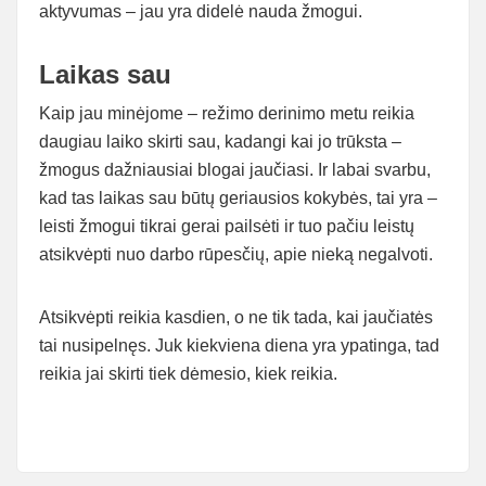
aktyvumas – jau yra didelė nauda žmogui.
Laikas sau
Kaip jau minėjome – režimo derinimo metu reikia
daugiau laiko skirti sau, kadangi kai jo trūksta –
žmogus dažniausiai blogai jaučiasi. Ir labai svarbu,
kad tas laikas sau būtų geriausios kokybės, tai yra –
leisti žmogui tikrai gerai pailsėti ir tuo pačiu leistų
atsikvėpti nuo darbo rūpesčių, apie nieką negalvoti.
Atsikvėpti reikia kasdien, o ne tik tada, kai jaučiatės
tai nusipelnęs. Juk kiekviena diena yra ypatinga, tad
reikia jai skirti tiek dėmesio, kiek reikia.