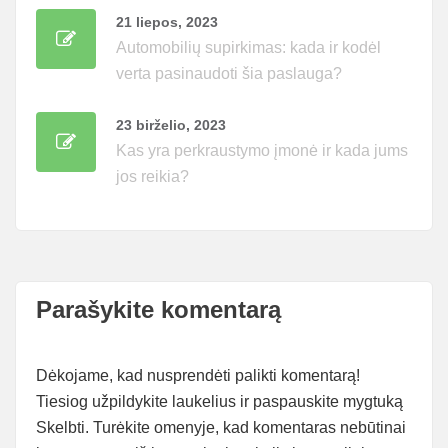
21 liepos, 2023
Automobilių supirkimas: kada ir kodėl
verta pasinaudoti šia paslauga?
23 birželio, 2023
Kas yra perkraustymo įmonė ir kada jums
jos reikia?
Parašykite komentarą
Dėkojame, kad nusprendėti palikti komentarą!
Tiesiog užpildykite laukelius ir paspauskite mygtuką
Skelbti. Turėkite omenyje, kad komentaras nebūtinai