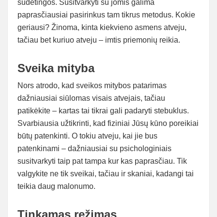
sudėtingos. Susitvarkyti su jomis galima
paprasčiausiai pasirinkus tam tikrus metodus. Kokie
geriausi? Žinoma, kinta kiekvieno asmens atveju,
tačiau bet kuriuo atveju – imtis priemonių reikia.
Sveika mityba
Nors atrodo, kad sveikos mitybos patarimas
dažniausiai siūlomas visais atvejais, tačiau
patikėkite – kartas tai tikrai gali padaryti stebuklus.
Svarbiausia užtikrinti, kad fiziniai Jūsų kūno poreikiai
būtų patenkinti. O tokiu atveju, kai jie bus
patenkinami – dažniausiai su psichologiniais
susitvarkyti taip pat tampa kur kas paprasčiau. Tik
valgykite ne tik sveikai, tačiau ir skaniai, kadangi tai
teikia daug malonumo.
Tinkamas režimas