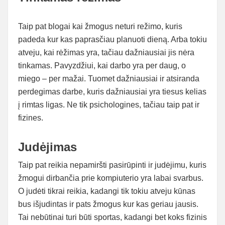
Taip pat blogai kai žmogus neturi režimo, kuris
padeda kur kas paprasčiau planuoti dieną. Arba tokiu
atveju, kai rėžimas yra, tačiau dažniausiai jis nėra
tinkamas. Pavyzdžiui, kai darbo yra per daug, o
miego – per mažai. Tuomet dažniausiai ir atsiranda
perdegimas darbe, kuris dažniausiai yra tiesus kelias
į rimtas ligas. Ne tik psichologines, tačiau taip pat ir
fizines.
Judėjimas
Taip pat reikia nepamiršti pasirūpinti ir judėjimu, kuris
žmogui dirbančia prie kompiuterio yra labai svarbus.
O judėti tikrai reikia, kadangi tik tokiu atveju kūnas
bus išjudintas ir pats žmogus kur kas geriau jausis.
Tai nebūtinai turi būti sportas, kadangi bet koks fizinis