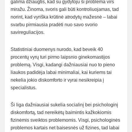
galima džiaugtis, kad su gydytoju ši problema virs
miražu. Žinoma, svoris gali būti kontroliuojamas, tad
norint, kad vyriška krūtinė atrodytų mažesnė – labai
svarbu pirmiausia pradėti nuo savo svorio
savireguliacijos.
Statistiniai duomenys nurodo, kad beveik 40
procentų vyrų turi pirmo laipsnio ginekomastijos
problemą. Visgi, kadangi dažniausiai nuo to pieno
liaukos padidėja labai minimaliai, kai kuriems tai
nekelia jokio diskomforto ir vyrai nesikreipia į
specialistus.
Ši liga dažniausiai sukelia socialinį bei psichologinį
diskomfortą, tad nereikėtų baimintis kažkokiomis
fizinėmis sveiktos problemomis. Visgi, psichologinės
problemos kartais net baisesnės už fizines, tad labai