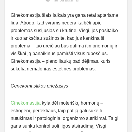
Kiti Straipsniai
Ginekomastija šiais laikais yra gana retai aptariama
liga. Atrodo, kad vyrams nedera kalbėti apie
problemas susijusias su krūtine. Visgi, jos pasitaiko
ir kuo anksčiau sužinosite, kad jus kankina ši
problema – tuo greičiau bus galima itin priemonių ir
visiškai ją panaikinus pamiršti visus rūpesčius.
Ginekomastija – pieno liaukų padidėjimas, kuris
sukelia nemalonias estetines problemas.
Genekomastikos priežastys
Ginekomastija
kyla dėl moteriškų hormonų –
estrogenų pertekliaus, taip pat ją gali sukelti
nutukimas ir patologiniai organizmo sutrikimai. Taigi,
gana sunku kontroliuoti ligos atsiradimą. Visgi,