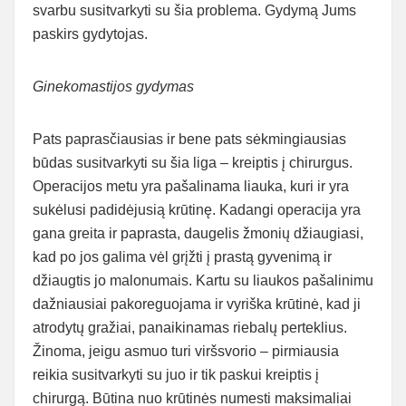
svarbu susitvarkyti su šia problema. Gydymą Jums
paskirs gydytojas.
Ginekomastijos gydymas
Pats paprasčiausias ir bene pats sėkmingiausias
būdas susitvarkyti su šia liga – kreiptis į chirurgus.
Operacijos metu yra pašalinama liauka, kuri ir yra
sukėlusi padidėjusią krūtinę. Kadangi operacija yra
gana greita ir paprasta, daugelis žmonių džiaugiasi,
kad po jos galima vėl grįžti į prastą gyvenimą ir
džiaugtis jo malonumais. Kartu su liaukos pašalinimu
dažniausiai pakoreguojama ir vyriška krūtinė, kad ji
atrodytų gražiai, panaikinamas riebalų perteklius.
Žinoma, jeigu asmuo turi viršsvorio – pirmiausia
reikia susitvarkyti su juo ir tik paskui kreiptis į
chirurgą. Būtina nuo krūtinės numesti maksimaliai