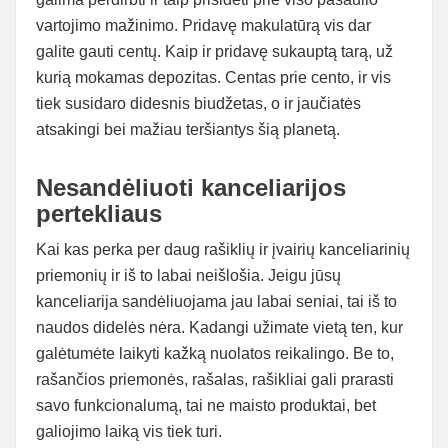
vartojimo mažinimo. Pridavę makulatūrą vis dar
galite gauti centų. Kaip ir pridavę sukauptą tarą, už
kurią mokamas depozitas. Centas prie cento, ir vis
tiek susidaro didesnis biudžetas, o ir jaučiatės
atsakingi bei mažiau teršiantys šią planetą.
Nesandėliuoti kanceliarijos
pertekliaus
Kai kas perka per daug rašiklių ir įvairių kanceliarinių
priemonių ir iš to labai neišlošia. Jeigu jūsų
kanceliarija sandėliuojama jau labai seniai, tai iš to
naudos didelės nėra. Kadangi užimate vietą ten, kur
galėtumėte laikyti kažką nuolatos reikalingo. Be to,
rašančios priemonės, rašalas, rašikliai gali prarasti
savo funkcionalumą, tai ne maisto produktai, bet
galiojimo laiką vis tiek turi.