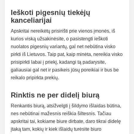
Ieškoti pigesnių tiekėjų
kanceliarijai
Apskritai nereikėtų prisirišti prie vienos įmonės, iš
kurios viską užsakinėsite, o pasistengti ieškoti
nuolatos pigesnių variantų, gal net nebūtina visko
pirkti iš Lietuvos. Taip pat, kaip minėta, nereikia visko
prisipirkti labai į priekį, kadangi tą padarysite,
galiausiai gal net ir pasikeis jūsų poreikiai ir bus be
reikalo pripirkta prekių.
Rinktis ne per didelį biurą
Renkantis biurą, atsižvelgti į šildymo išlaidas būtina,
nes nebūtinai mažesnis reiškia šiltesnis. Tačiau
apskritai tai, kokiame biure dirbate, daro tikrai didelę
įtaką tam, kokių ir kiek išlaidų turėsite biuro