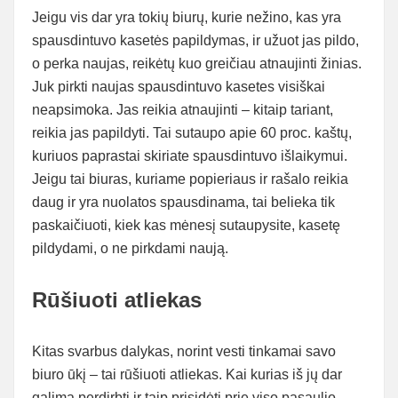
Jeigu vis dar yra tokių biurų, kurie nežino, kas yra
spausdintuvo kasetės papildymas, ir užuot jas pildo,
o perka naujas, reikėtų kuo greičiau atnaujinti žinias.
Juk pirkti naujas spausdintuvo kasetes visiškai
neapsimoka. Jas reikia atnaujinti – kitaip tariant,
reikia jas papildyti. Tai sutaupo apie 60 proc. kaštų,
kuriuos paprastai skiriate spausdintuvo išlaikymui.
Jeigu tai biuras, kuriame popieriaus ir rašalo reikia
daug ir yra nuolatos spausdinama, tai belieka tik
paskaičiuoti, kiek kas mėnesį sutaupysite, kasetę
pildydami, o ne pirkdami naują.
Rūšiuoti atliekas
Kitas svarbus dalykas, norint vesti tinkamai savo
biuro ūkį – tai rūšiuoti atliekas. Kai kurias iš jų dar
galima perdirbti ir taip prisidėti prie viso pasaulio