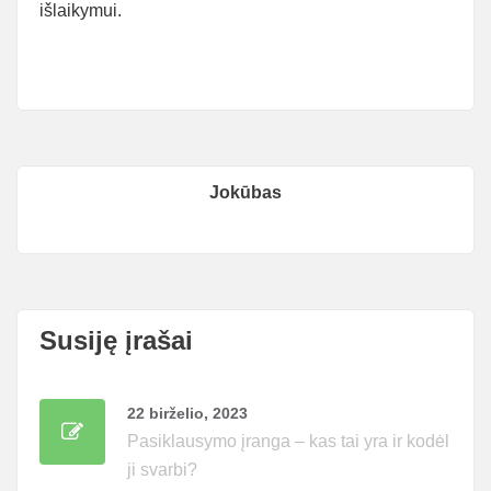
išlaikymui.
Jokūbas
Susiję įrašai
22 birželio, 2023
Pasiklausymo įranga – kas tai yra ir kodėl
ji svarbi?