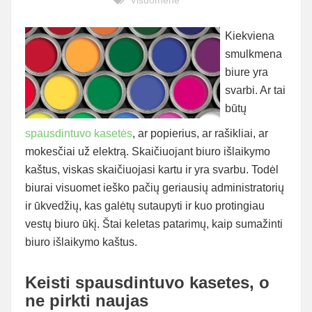
Visuomenė
Kiekviena
smulkmena
biure yra
svarbi. Ar tai
būtų
spausdintuvo kasetės
, ar popierius, ar rašikliai, ar
mokesčiai už elektrą. Skaičiuojant biuro išlaikymo
kaštus, viskas skaičiuojasi kartu ir yra svarbu. Todėl
biurai visuomet ieško pačių geriausių administratorių
ir ūkvedžių, kas galėtų sutaupyti ir kuo protingiau
vestų biuro ūkį. Štai keletas patarimų, kaip sumažinti
biuro išlaikymo kaštus.
Keisti spausdintuvo kasetes, o
ne pirkti naujas