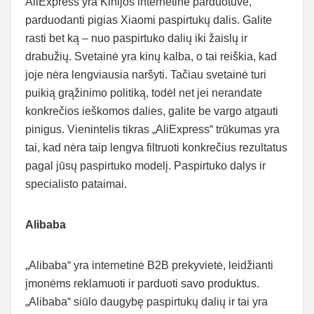
AliExpress yra Kinijos internetinė parduotuvė,
parduodanti pigias Xiaomi paspirtukų dalis. Galite
rasti bet ką – nuo ​​paspirtuko dalių iki žaislų ir
drabužių. Svetainė yra kinų kalba, o tai reiškia, kad
joje nėra lengviausia naršyti. Tačiau svetainė turi
puikią grąžinimo politiką, todėl net jei nerandate
konkrečios ieškomos dalies, galite be vargo atgauti
pinigus. Vienintelis tikras „AliExpress“ trūkumas yra
tai, kad nėra taip lengva filtruoti konkrečius rezultatus
pagal jūsų paspirtuko modelį. Paspirtuko dalys ir
specialisto pataimai.
Alibaba
„Alibaba“ yra internetinė B2B prekyvietė, leidžianti
įmonėms reklamuoti ir parduoti savo produktus.
„Alibaba“ siūlo daugybę paspirtukų dalių ir tai yra