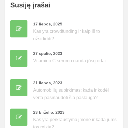
Susiję įrašai
17 liepos, 2025
Kas yra crowdfunding ir kaip iš to
užsidirbti?
27 spalio, 2023
Vitamino C serumo nauda jūsų odai
21 liepos, 2023
Automobilių supirkimas: kada ir kodėl
verta pasinaudoti šia paslauga?
23 birželio, 2023
Kas yra perkraustymo įmonė ir kada jums
jos reikia?