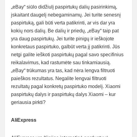
„eBay“ siūlo didžiulį paspirtukų dalių pasirinkimą,
įskaitant daugelį nebegaminamų. Jei turite senesnį
paspirtuką, gali būti verta patikrinti, ar vis dar yra
kokių nors dalių. Be dalių ir priedų, „eBay“ taip pat
yra daug paspirtukų. Jei turite pinigų ir ieškojote
konkretaus paspirtuko, galbūt verta jį patikrinti. Jūs
netgi galite ieškoti paspirtukų pagal savo specifinius
reikalavimus, kad rastumėte sau tinkamiausią.
„eBay“ trūkumas yra tas, kad nėra lengva filtruoti
paieškos rezultatus. Negalite lengvai filtruoti
rezultatų pagal konkretų paspirtuko modelį. Xiaomi
paspirtukų dalys ir paspirtukų dalys Xiaomi – kur
geriausia pirkti?
AliExpress