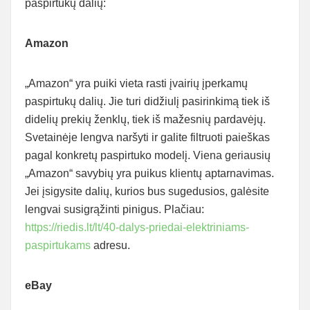
paspirtukų dalių:
Amazon
„Amazon“ yra puiki vieta rasti įvairių įperkamų
paspirtukų dalių. Jie turi didžiulį pasirinkimą tiek iš
didelių prekių ženklų, tiek iš mažesnių pardavėjų.
Svetainėje lengva naršyti ir galite filtruoti paieškas
pagal konkretų paspirtuko modelį. Viena geriausių
„Amazon“ savybių yra puikus klientų aptarnavimas.
Jei įsigysite dalių, kurios bus sugedusios, galėsite
lengvai susigrąžinti pinigus. Plačiau:
https://riedis.lt/lt/40-dalys-priedai-elektriniams-
paspirtukams
adresu.
eBay