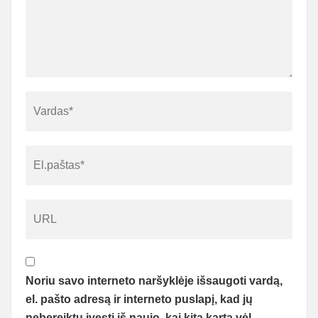
Noriu savo interneto naršyklėje išsaugoti vardą,
el. pašto adresą ir interneto puslapį, kad jų
nebereiktų įvesti iš naujo, kai kitą kartą vėl