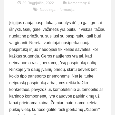
29 Rugpjūčio, 2022
Komentarų: 0
Naudinga Informacija
Įsigijus naują paspirtuką, jaudulys dėl jo gali greitai
išnykti. Galų gale, važinėtis yra puiku ir viskas, tačiau
nuolatinė priežiūra, susijusi su paspirtuku, gali būti
varginanti. Neretai vartotojai nusiperka naują
paspirtuką ir juo naudojasi tik kelias savaites, kol
kažkas sugenda. Geros naujienos yra tai, kad
neįmanoma rasti įperkamų jūsų paspirtukų dalių.
Rinkoje yra daug įvairių priedų, skirtų beveik bet
kokio tipo transporto priemonėms. Net jei turite
neįprastą paspirtuką arba jums reikia kažko
konkretaus, pavyzdžiui, komplektinio automobilio ar
kartingo komponentų, yra daugybė pasirinkimų už
labai prieinamą kainą. Žemiau pateikiame keletą
puikių vietų, kuriose galite rasti įperkamų „Xiaomi“