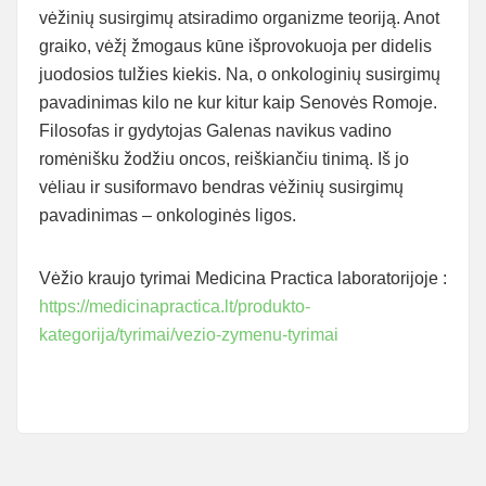
vėžinių susirgimų atsiradimo organizme teoriją. Anot
graiko, vėžį žmogaus kūne išprovokuoja per didelis
juodosios tulžies kiekis. Na, o onkologinių susirgimų
pavadinimas kilo ne kur kitur kaip Senovės Romoje.
Filosofas ir gydytojas Galenas navikus vadino
romėnišku žodžiu oncos, reiškiančiu tinimą. Iš jo
vėliau ir susiformavo bendras vėžinių susirgimų
pavadinimas – onkologinės ligos.
Vėžio kraujo tyrimai Medicina Practica laboratorijoje :
https://medicinapractica.lt/produkto-
kategorija/tyrimai/vezio-zymenu-tyrimai