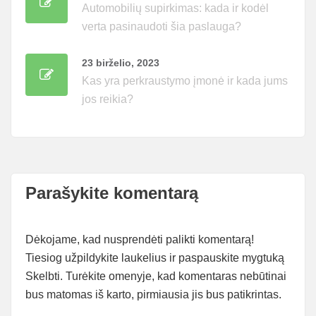
Automobilių supirkimas: kada ir kodėl
verta pasinaudoti šia paslauga?
23 birželio, 2023
Kas yra perkraustymo įmonė ir kada jums
jos reikia?
Parašykite komentarą
Dėkojame, kad nusprendėti palikti komentarą!
Tiesiog užpildykite laukelius ir paspauskite mygtuką
Skelbti. Turėkite omenyje, kad komentaras nebūtinai
bus matomas iš karto, pirmiausia jis bus patikrintas.