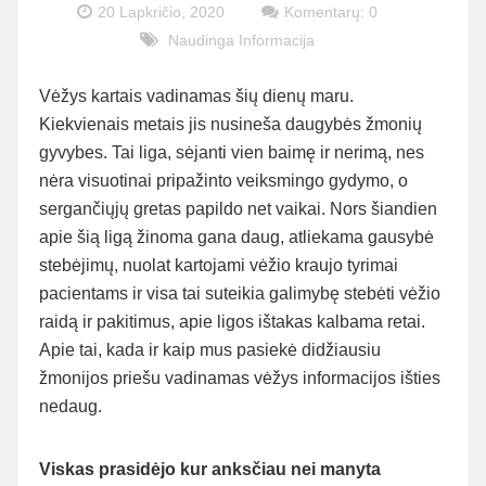
20 Lapkričio, 2020
Komentarų: 0
Naudinga Informacija
Vėžys kartais vadinamas šių dienų maru.
Kiekvienais metais jis nusineša daugybės žmonių
gyvybes. Tai liga, sėjanti vien baimę ir nerimą, nes
nėra visuotinai pripažinto veiksmingo gydymo, o
sergančiųjų gretas papildo net vaikai. Nors šiandien
apie šią ligą žinoma gana daug, atliekama gausybė
stebėjimų, nuolat kartojami vėžio kraujo tyrimai
pacientams ir visa tai suteikia galimybę stebėti vėžio
raidą ir pakitimus, apie ligos ištakas kalbama retai.
Apie tai, kada ir kaip mus pasiekė didžiausiu
žmonijos priešu vadinamas vėžys informacijos išties
nedaug.
Viskas prasidėjo kur anksčiau nei manyta