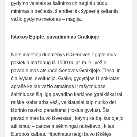
gydymo vaistais ar šalinimo chirurginiu būdu,
minimas ir trečiasis, šiandien tik šypseną keliantis
vėžio gydymo metodas – magija.
Ištakos Egipte, pavadinimas Graikijoje
Nors minėtieji duomenys iš Senovės Egipto mus
pasiekia maždaug iš 1500 m. pr. m. e., vėžio
pavadinimas atsirado Senovės Graikijoje. Tiesa, ir
čia įvykusi evoliucija. Graikų gydytojas Hipokratas
aprašė kelias vėžio atmainas ir rašytiniuose
šaltiniuose šią ligą pavadino karkinos (graikiškai tai
reiškė krabą arba vėžį, veikiausiai taip nutiko dėl
išorinio naviko panašumo į tokius gyvius). Šis
pavadinimas buvo išverstas į lotynų kalbą, kurioje jo
atitikmuo – cancer ir sėkmingai nukeliavo į kitas
Europos kalbas. Hipokratas netgi buvo iškėlęs