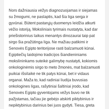
Nors dažniausia vėžys diagnozuojamas ir siejamas
su žmogumi, ne paslaptis, kad šia liga serga ir
gyvūnai. Būtent pastarųjų duomenys leidžia atkurti
vėžio istoriją. Moksliniais tyrimais nustatyta, kad dar
priešistorinius laikus menantys dinozaurai taip pat
sirgo šia pražūtinga liga. Ne mažiau patikimi ir
Senovės Egipto teritorijose rasti balzamuoti kūnai.
Egiptiečių laidojimo tradicijos šiandieniniams
mokslininkams suteikė galimybę nustatyti, kokiomis
onkologinėmis sirgo to meto žmonės, mat balzamuoti
puikiai išsilaikė ne tik patys kūnai, bet ir vidaus
organai. Maža to, kad radiniai liudija buvusias
onkologines ligas, rašytiniai šaltiniai įrodo, kad
Senovės Egipto gyventojams vėžys buvo ne tik
pažįstamas, tačiau jie gebėjo atskirti piktybinius ir
nepiktybinius darinius bei juos gydyti. Tiesa, greta