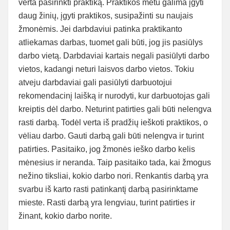
verta pasirinkti praktiką. Praktikos metu galima įgyti
daug žinių, įgyti praktikos, susipažinti su naujais
žmonėmis. Jei darbdaviui patinka praktikanto
atliekamas darbas, tuomet gali būti, jog jis pasiūlys
darbo vietą. Darbdaviai kartais negali pasiūlyti darbo
vietos, kadangi neturi laisvos darbo vietos. Tokiu
atveju darbdaviai gali pasiūlyti darbuotojui
rekomendacinį laišką ir nurodyti, kur darbuotojas gali
kreiptis dėl darbo. Neturint patirties gali būti nelengva
rasti darbą. Todėl verta iš pradžių ieškoti praktikos, o
vėliau darbo. Gauti darbą gali būti nelengva ir turint
patirties. Pasitaiko, jog žmonės ieško darbo kelis
mėnesius ir neranda. Taip pasitaiko tada, kai žmogus
nežino tiksliai, kokio darbo nori. Renkantis darbą yra
svarbu iš karto rasti patinkantį darbą pasirinktame
mieste. Rasti darbą yra lengviau, turint patirties ir
žinant, kokio darbo norite.