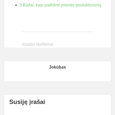
5 Būdai, kaip padidinti įmonės produktyvumą
#
darbo skelbimai
Jokūbas
Susiję įrašai