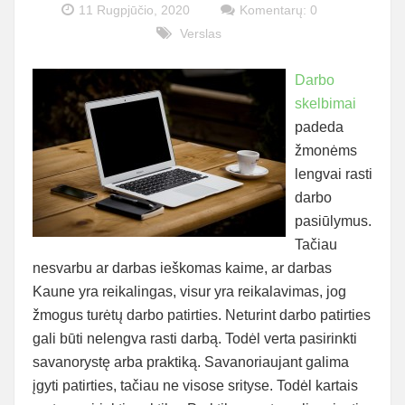
11 Rugpjūčio, 2020
Komentarų: 0
Verslas
Darbo
skelbimai
padeda
žmonėms
lengvai rasti
darbo
pasiūlymus.
Tačiau
nesvarbu ar darbas ieškomas kaime, ar darbas
Kaune yra reikalingas, visur yra reikalavimas, jog
žmogus turėtų darbo patirties. Neturint darbo patirties
gali būti nelengva rasti darbą. Todėl verta pasirinkti
savanorystę arba praktiką. Savanoriaujant galima
įgyti patirties, tačiau ne visose srityse. Todėl kartais