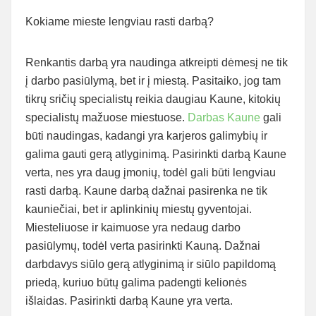
Kokiame mieste lengviau rasti darbą?
Renkantis darbą yra naudinga atkreipti dėmesį ne tik
į darbo pasiūlymą, bet ir į miestą. Pasitaiko, jog tam
tikrų sričių specialistų reikia daugiau Kaune, kitokių
specialistų mažuose miestuose.
Darbas Kaune
gali
būti naudingas, kadangi yra karjeros galimybių ir
galima gauti gerą atlyginimą. Pasirinkti darbą Kaune
verta, nes yra daug įmonių, todėl gali būti lengviau
rasti darbą. Kaune darbą dažnai pasirenka ne tik
kauniečiai, bet ir aplinkinių miestų gyventojai.
Miesteliuose ir kaimuose yra nedaug darbo
pasiūlymų, todėl verta pasirinkti Kauną. Dažnai
darbdavys siūlo gerą atlyginimą ir siūlo papildomą
priedą, kuriuo būtų galima padengti kelionės
išlaidas. Pasirinkti darbą Kaune yra verta.