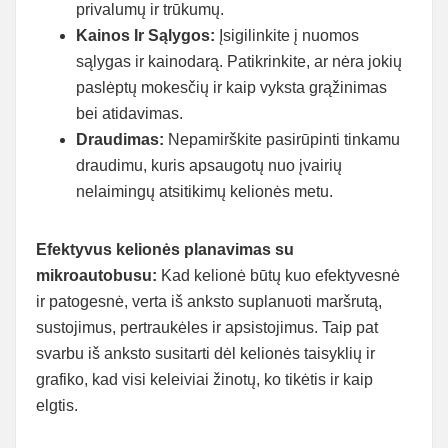
privalumų ir trūkumų.
Kainos Ir Sąlygos:
Įsigilinkite į nuomos
sąlygas ir kainodarą. Patikrinkite, ar nėra jokių
paslėptų mokesčių ir kaip vyksta grąžinimas
bei atidavimas.
Draudimas:
Nepamirškite pasirūpinti tinkamu
draudimu, kuris apsaugotų nuo įvairių
nelaimingų atsitikimų kelionės metu.
Efektyvus kelionės planavimas su
mikroautobusu:
Kad kelionė būtų kuo efektyvesnė
ir patogesnė, verta iš anksto suplanuoti maršrutą,
sustojimus, pertraukėles ir apsistojimus. Taip pat
svarbu iš anksto susitarti dėl kelionės taisyklių ir
grafiko, kad visi keleiviai žinotų, ko tikėtis ir kaip
elgtis.