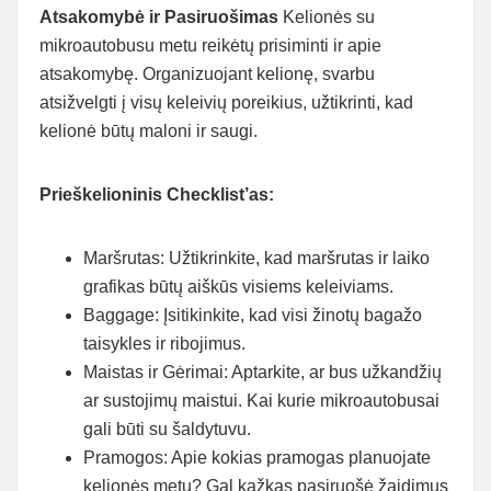
Atsakomybė ir Pasiruošimas
Kelionės su
mikroautobusu metu reikėtų prisiminti ir apie
atsakomybę. Organizuojant kelionę, svarbu
atsižvelgti į visų keleivių poreikius, užtikrinti, kad
kelionė būtų maloni ir saugi.
Prieškelioninis Checklist’as:
Maršrutas: Užtikrinkite, kad maršrutas ir laiko
grafikas būtų aiškūs visiems keleiviams.
Baggage: Įsitikinkite, kad visi žinotų bagažo
taisykles ir ribojimus.
Maistas ir Gėrimai: Aptarkite, ar bus užkandžių
ar sustojimų maistui. Kai kurie mikroautobusai
gali būti su šaldytuvu.
Pramogos: Apie kokias pramogas planuojate
kelionės metu? Gal kažkas pasiruošė žaidimus