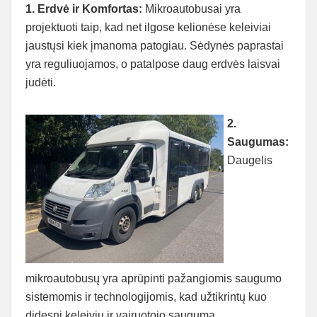
1. Erdvė ir Komfortas:
Mikroautobusai yra
projektuoti taip, kad net ilgose kelionėse keleiviai
jaustųsi kiek įmanoma patogiau. Sėdynės paprastai
yra reguliuojamos, o patalpose daug erdvės laisvai
judėti.
2.
Saugumas:
Daugelis
mikroautobusų yra aprūpinti pažangiomis saugumo
sistemomis ir technologijomis, kad užtikrintų kuo
didesnį keleivių ir vairuotojo saugumą.