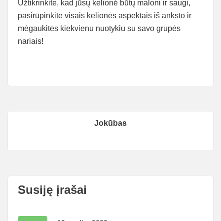
Užtikrinkite, kad jūsų kelionė būtų maloni ir saugi,
pasirūpinkite visais kelionės aspektais iš anksto ir
mėgaukitės kiekvienu nuotykiu su savo grupės
nariais!
Jokūbas
Susiję įrašai