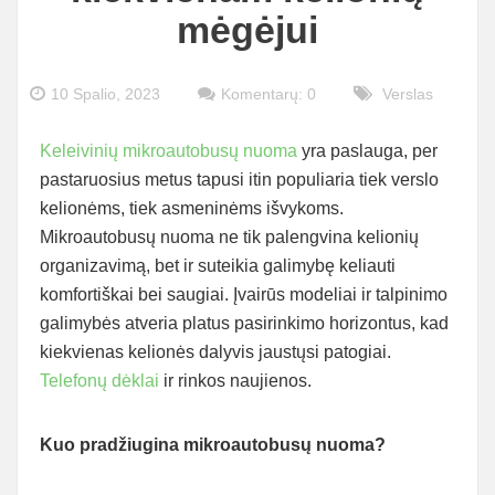
mėgėjui
10 Spalio, 2023
Komentarų: 0
Verslas
Keleivinių mikroautobusų nuoma
yra paslauga, per
pastaruosius metus tapusi itin populiaria tiek verslo
kelionėms, tiek asmeninėms išvykoms.
Mikroautobusų nuoma ne tik palengvina kelionių
organizavimą, bet ir suteikia galimybę keliauti
komfortiškai bei saugiai. Įvairūs modeliai ir talpinimo
galimybės atveria platus pasirinkimo horizontus, kad
kiekvienas kelionės dalyvis jaustųsi patogiai.
Telefonų dėklai
ir rinkos naujienos.
Kuo pradžiugina mikroautobusų nuoma?