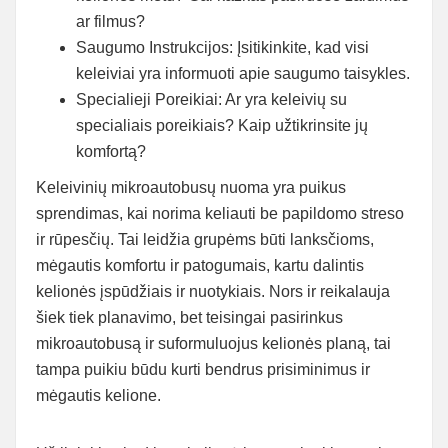
ar filmus?
Saugumo Instrukcijos: Įsitikinkite, kad visi
keleiviai yra informuoti apie saugumo taisykles.
Specialieji Poreikiai: Ar yra keleivių su
specialiais poreikiais? Kaip užtikrinsite jų
komfortą?
Keleivinių mikroautobusų nuoma yra puikus
sprendimas, kai norima keliauti be papildomo streso
ir rūpesčių. Tai leidžia grupėms būti lanksčioms,
mėgautis komfortu ir patogumais, kartu dalintis
kelionės įspūdžiais ir nuotykiais. Nors ir reikalauja
šiek tiek planavimo, bet teisingai pasirinkus
mikroautobusą ir suformuluojus kelionės planą, tai
tampa puikiu būdu kurti bendrus prisiminimus ir
mėgautis kelione.