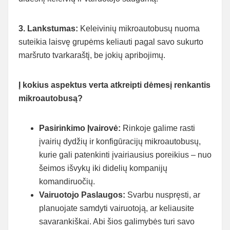
3. Lankstumas:
Keleivinių mikroautobusų nuoma
suteikia laisvę grupėms keliauti pagal savo sukurto
maršruto tvarkaraštį, be jokių apribojimų.
Į kokius aspektus verta atkreipti dėmesį renkantis
mikroautobusą?
Pasirinkimo Įvairovė:
Rinkoje galime rasti
įvairių dydžių ir konfigūracijų mikroautobusų,
kurie gali patenkinti įvairiausius poreikius – nuo
šeimos išvykų iki didelių kompanijų
komandiruočių.
Vairuotojo Paslaugos:
Svarbu nuspręsti, ar
planuojate samdyti vairuotoją, ar keliausite
savarankiškai. Abi šios galimybės turi savo