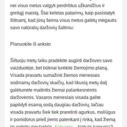
nei visus metus valgyti perdirbtus užkandžius ir
greitąjį maistą. Štai keletas patarimų, kaip pasistatyti
šiltnamį, kad jūsų šeima visus metus galėtų mėgautis
savo natūralių daržovių šaltiniu:
Planuokite iš anksto
Šiltuoju metų laiku pradėkite auginti daržoves savo
vaizduotėje, bet būtinai turėkite žiemojimo planą.
Visada pravartu sumažinti žiemos mėnesiais
sodinamų daržovių skaičių, kad likusią metų dalį
galėtumėte maitintis žiemai palankesnėmis
daržovėmis. Vasaros mėnesiais visada galite
papildyti esamą sodą daugiau daržovių, tačiau
visada pravartu šiek tiek praretinti agurkus, moliūgus
ir pomidorus prieš jiems patenkant į rinką, kad žiemą
jie nebūtų per tankūs.
Siltnamis
– kiek jis kainuoja?