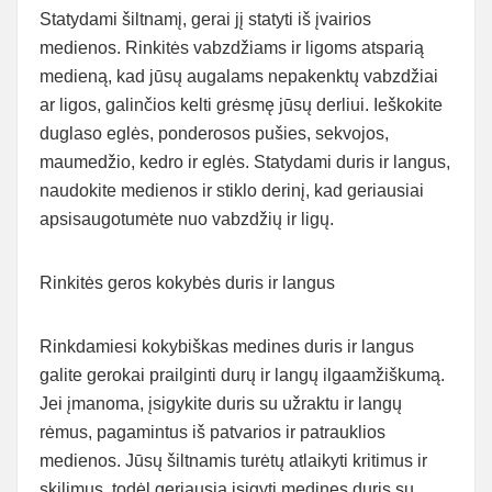
Statydami šiltnamį, gerai jį statyti iš įvairios
medienos. Rinkitės vabzdžiams ir ligoms atsparią
medieną, kad jūsų augalams nepakenktų vabzdžiai
ar ligos, galinčios kelti grėsmę jūsų derliui. Ieškokite
duglaso eglės, ponderosos pušies, sekvojos,
maumedžio, kedro ir eglės. Statydami duris ir langus,
naudokite medienos ir stiklo derinį, kad geriausiai
apsisaugotumėte nuo vabzdžių ir ligų.
Rinkitės geros kokybės duris ir langus
Rinkdamiesi kokybiškas medines duris ir langus
galite gerokai prailginti durų ir langų ilgaamžiškumą.
Jei įmanoma, įsigykite duris su užraktu ir langų
rėmus, pagamintus iš patvarios ir patrauklios
medienos. Jūsų šiltnamis turėtų atlaikyti kritimus ir
skilimus, todėl geriausia įsigyti medines duris su