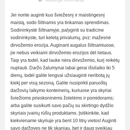
Naudinga Informacija
Jei norite auginti kuo šviežesnį ir maistingesnį
maistą, sodo šiltnamis yra tinkamas sprendimas.
Sodininkystė šiltnamyje, palyginti su tradicine
sodininkyste, turi keletą privalumų, pvz: mažesnė
dirvožemio erozija. Auginant augalus šiltnamiuose,
jie nebus veikiami dirvožemio erozijos dėl lietaus.
Taip yra todėl, kad lauke nėra dirvožemio, kurį reikėtų
nuplauti. Daržo žalumynai labai gerai išsilaiko iki 5
dienų, todėl galite lengvai užsiauginti neribotą jų
kiekį per visą sezoną. Galite nusipirkti paruoštų
daržovių laikymo konteinerių, kuriuose yra skyriai
šviežioms prieskoninėms žolelėms ir pomidorams;
arba galite susikurti savo pačių su skirtingo dydžio
skyriais įvairių rūšių produktams. Įsitikinkite, kad
kiekviename skyriuje yra bent 10 litrų vietos! Auginti
savo daržoves ne tik skaniau, bet ir daug sveikiau