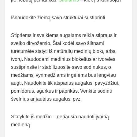
Išnaudokite žiemą savo struktūrai sustiprinti
Stipriems ir sveikiems augalams reikia stipraus ir
sveiko dirvožemio. Štai kodėl savo šiltnamį
turėtumėte statyti iš natūralių medinių blokų arba
tvorų. Naudodami medinius blokelius ar tvoreles
sustiprinsite ir stabilizuosite savo sodinukus, o
medžiams, vynmedžiams ir gėlėms bus lengviau
augti. Naudokite tik atsparius augalus, pavyzdžiui,
pomidorus, agurkus ir paprikas. Venkite sodinti
švelnius ar jautrius augalus, pvz:
Statykite iš medžio – geriausia naudoti įvairią
medieną